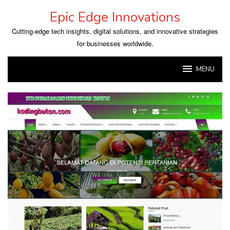
Skip
Epic Edge Innovations
to
content
Cutting-edge tech insights, digital solutions, and innovative strategies
for businesses worldwide.
MENU