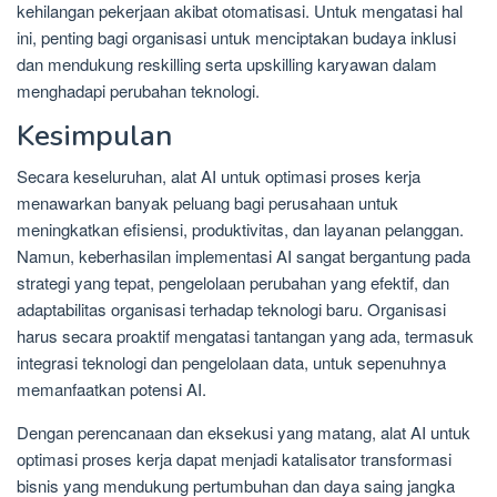
kehilangan pekerjaan akibat otomatisasi. Untuk mengatasi hal
ini, penting bagi organisasi untuk menciptakan budaya inklusi
dan mendukung reskilling serta upskilling karyawan dalam
menghadapi perubahan teknologi.
Kesimpulan
Secara keseluruhan, alat AI untuk optimasi proses kerja
menawarkan banyak peluang bagi perusahaan untuk
meningkatkan efisiensi, produktivitas, dan layanan pelanggan.
Namun, keberhasilan implementasi AI sangat bergantung pada
strategi yang tepat, pengelolaan perubahan yang efektif, dan
adaptabilitas organisasi terhadap teknologi baru. Organisasi
harus secara proaktif mengatasi tantangan yang ada, termasuk
integrasi teknologi dan pengelolaan data, untuk sepenuhnya
memanfaatkan potensi AI.
Dengan perencanaan dan eksekusi yang matang, alat AI untuk
optimasi proses kerja dapat menjadi katalisator transformasi
bisnis yang mendukung pertumbuhan dan daya saing jangka