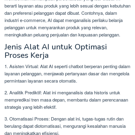
berarti layanan atau produk yang lebih sesuai dengan kebutuhan
dan preferensi pelanggan dapat dibuat. Contohnya, dalam
industri e-commerce, AI dapat menganalisis perilaku belanja
pelanggan untuk menyarankan produk yang relevan,
meningkatkan peluang penjualan dan kepuasan pelanggan.
Jenis Alat AI untuk Optimasi
Proses Kerja
1. Asisten Virtual: Alat AI seperti chatbot berperan penting dalam
layanan pelanggan, menjawab pertanyaan dasar dan mengelola
permintaan layanan secara otomatis.
2. Analitik Prediktif: Alat ini menganalisis data historis untuk
memprediksi tren masa depan, membantu dalam perencanaan
strategis yang lebih efektif.
3. Otomatisasi Proses: Dengan alat ini, tugas-tugas rutin dan
berulang dapat diotomatisasi, mengurangi kesalahan manusia
dan meningkatkan efisiensi.