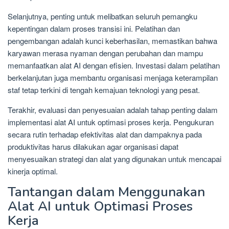
Selanjutnya, penting untuk melibatkan seluruh pemangku
kepentingan dalam proses transisi ini. Pelatihan dan
pengembangan adalah kunci keberhasilan, memastikan bahwa
karyawan merasa nyaman dengan perubahan dan mampu
memanfaatkan alat AI dengan efisien. Investasi dalam pelatihan
berkelanjutan juga membantu organisasi menjaga keterampilan
staf tetap terkini di tengah kemajuan teknologi yang pesat.
Terakhir, evaluasi dan penyesuaian adalah tahap penting dalam
implementasi alat AI untuk optimasi proses kerja. Pengukuran
secara rutin terhadap efektivitas alat dan dampaknya pada
produktivitas harus dilakukan agar organisasi dapat
menyesuaikan strategi dan alat yang digunakan untuk mencapai
kinerja optimal.
Tantangan dalam Menggunakan
Alat AI untuk Optimasi Proses
Kerja