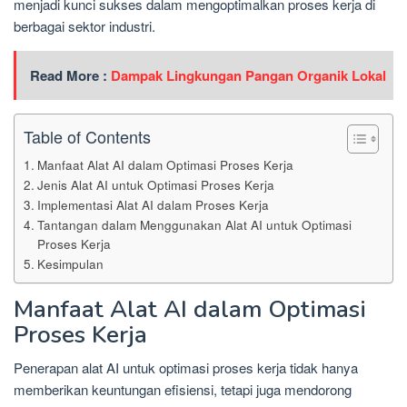
menjadi kunci sukses dalam mengoptimalkan proses kerja di
berbagai sektor industri.
Read More :
Dampak Lingkungan Pangan Organik Lokal
Table of Contents
Manfaat Alat AI dalam Optimasi Proses Kerja
Jenis Alat AI untuk Optimasi Proses Kerja
Implementasi Alat AI dalam Proses Kerja
Tantangan dalam Menggunakan Alat AI untuk Optimasi
Proses Kerja
Kesimpulan
Manfaat Alat AI dalam Optimasi
Proses Kerja
Penerapan alat AI untuk optimasi proses kerja tidak hanya
memberikan keuntungan efisiensi, tetapi juga mendorong