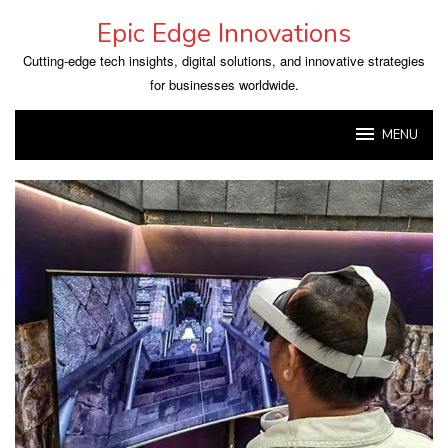
Skip
Epic Edge Innovations
to
content
Cutting-edge tech insights, digital solutions, and innovative strategies
for businesses worldwide.
MENU