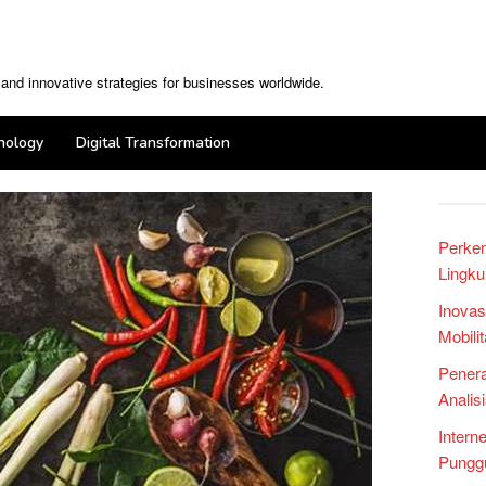
, and innovative strategies for businesses worldwide.
nology
Digital Transformation
Perke
Lingku
Inovas
Mobili
Penera
Analis
Intern
Punggu