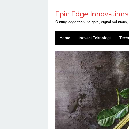
Skip
to
Epic Edge Innovations
content
Cutting-edge tech insights, digital solutions
Home
Inovasi Teknologi
Tech