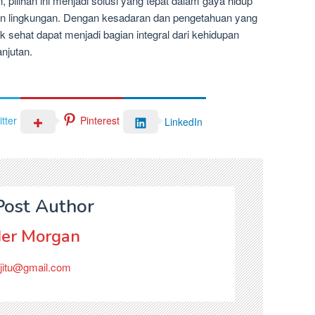
n, pilihan ini menjadi solusi yang tepat dalam gaya hidup
an lingkungan. Dengan kesadaran dan pengetahuan yang
sehat dapat menjadi bagian integral dari kehidupan
anjutan.
tter
Pinterest
LinkedIn
Post Author
er Morgan
jitu@gmail.com