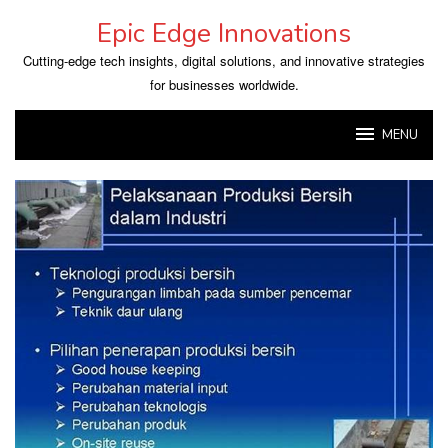
Skip
Epic Edge Innovations
to
content
Cutting-edge tech insights, digital solutions, and innovative strategies
for businesses worldwide.
MENU