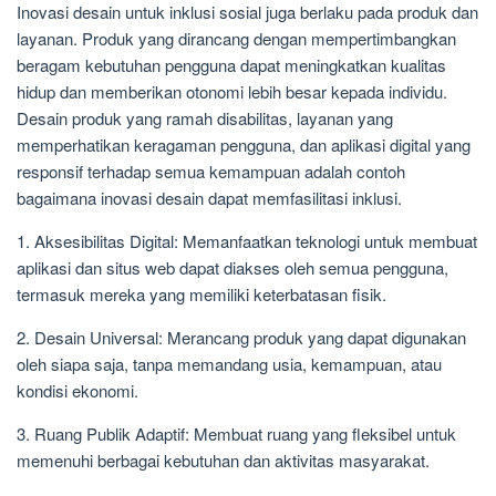
Inovasi desain untuk inklusi sosial juga berlaku pada produk dan
layanan. Produk yang dirancang dengan mempertimbangkan
beragam kebutuhan pengguna dapat meningkatkan kualitas
hidup dan memberikan otonomi lebih besar kepada individu.
Desain produk yang ramah disabilitas, layanan yang
memperhatikan keragaman pengguna, dan aplikasi digital yang
responsif terhadap semua kemampuan adalah contoh
bagaimana inovasi desain dapat memfasilitasi inklusi.
1. Aksesibilitas Digital: Memanfaatkan teknologi untuk membuat
aplikasi dan situs web dapat diakses oleh semua pengguna,
termasuk mereka yang memiliki keterbatasan fisik.
2. Desain Universal: Merancang produk yang dapat digunakan
oleh siapa saja, tanpa memandang usia, kemampuan, atau
kondisi ekonomi.
3. Ruang Publik Adaptif: Membuat ruang yang fleksibel untuk
memenuhi berbagai kebutuhan dan aktivitas masyarakat.