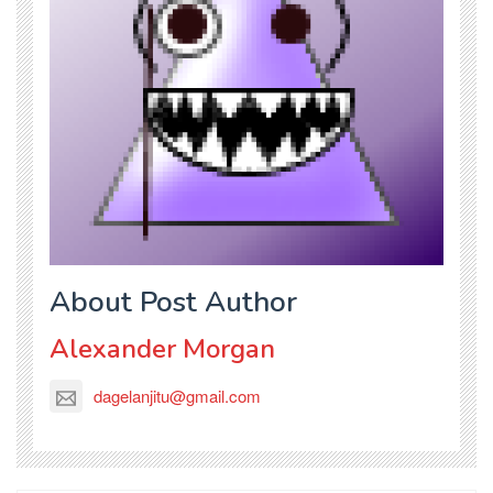
About Post Author
Alexander Morgan
dagelanjitu@gmail.com