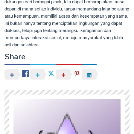
dukungan dari berbagai pihak, kita dapat berharap akan masa
depan di mana setiap individu, tanpa memandang latar belakang
atau kemampuan, memiliki akses dan kesempatan yang sama.
Ini bukan hanya tentang menciptakan lingkungan yang dapat
diakses, tetapi juga tentang merangkul keragaman dan
memperkaya interaksi sosial, menuju masyarakat yang lebih
adil dan sejahtera.
Share