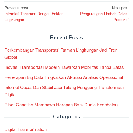
Post
Previous post
Next post
Interaksi Tanaman Dengan Faktor
Pengurangan Limbah Dalam
navigation
Lingkungan
Produksi
Recent Posts
Perkembangan Transportasi Ramah Lingkungan Jadi Tren
Global
Inovasi Transportasi Modern Tawarkan Mobilitas Tanpa Batas
Penerapan Big Data Tingkatkan Akurasi Analisis Operasional
Internet Cepat Dan Stabil Jadi Tulang Punggung Transformasi
Digital
Riset Genetika Membawa Harapan Baru Dunia Kesehatan
Categories
Digital Transformation