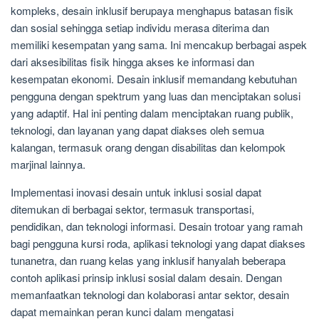
kompleks, desain inklusif berupaya menghapus batasan fisik
dan sosial sehingga setiap individu merasa diterima dan
memiliki kesempatan yang sama. Ini mencakup berbagai aspek
dari aksesibilitas fisik hingga akses ke informasi dan
kesempatan ekonomi. Desain inklusif memandang kebutuhan
pengguna dengan spektrum yang luas dan menciptakan solusi
yang adaptif. Hal ini penting dalam menciptakan ruang publik,
teknologi, dan layanan yang dapat diakses oleh semua
kalangan, termasuk orang dengan disabilitas dan kelompok
marjinal lainnya.
Implementasi inovasi desain untuk inklusi sosial dapat
ditemukan di berbagai sektor, termasuk transportasi,
pendidikan, dan teknologi informasi. Desain trotoar yang ramah
bagi pengguna kursi roda, aplikasi teknologi yang dapat diakses
tunanetra, dan ruang kelas yang inklusif hanyalah beberapa
contoh aplikasi prinsip inklusi sosial dalam desain. Dengan
memanfaatkan teknologi dan kolaborasi antar sektor, desain
dapat memainkan peran kunci dalam mengatasi