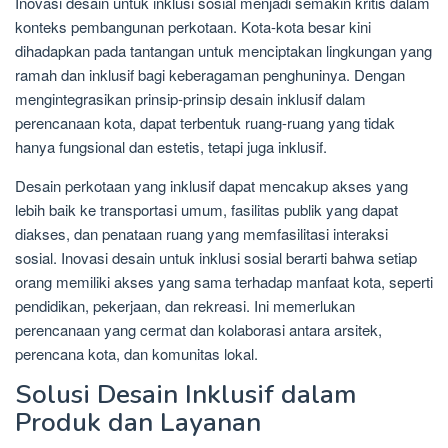
Inovasi desain untuk inklusi sosial menjadi semakin kritis dalam
konteks pembangunan perkotaan. Kota-kota besar kini
dihadapkan pada tantangan untuk menciptakan lingkungan yang
ramah dan inklusif bagi keberagaman penghuninya. Dengan
mengintegrasikan prinsip-prinsip desain inklusif dalam
perencanaan kota, dapat terbentuk ruang-ruang yang tidak
hanya fungsional dan estetis, tetapi juga inklusif.
Desain perkotaan yang inklusif dapat mencakup akses yang
lebih baik ke transportasi umum, fasilitas publik yang dapat
diakses, dan penataan ruang yang memfasilitasi interaksi
sosial. Inovasi desain untuk inklusi sosial berarti bahwa setiap
orang memiliki akses yang sama terhadap manfaat kota, seperti
pendidikan, pekerjaan, dan rekreasi. Ini memerlukan
perencanaan yang cermat dan kolaborasi antara arsitek,
perencana kota, dan komunitas lokal.
Solusi Desain Inklusif dalam
Produk dan Layanan