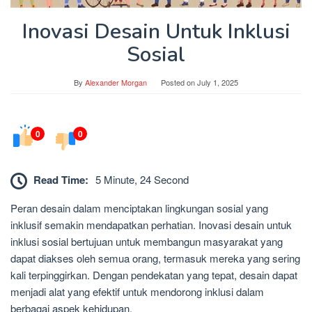
Inovasi Desain Untuk Inklusi
Sosial
By
Alexander Morgan
Posted on
July 1, 2025
0
0
Read Time:
5 Minute, 24 Second
Peran desain dalam menciptakan lingkungan sosial yang
inklusif semakin mendapatkan perhatian. Inovasi desain untuk
inklusi sosial bertujuan untuk membangun masyarakat yang
dapat diakses oleh semua orang, termasuk mereka yang sering
kali terpinggirkan. Dengan pendekatan yang tepat, desain dapat
menjadi alat yang efektif untuk mendorong inklusi dalam
berbagai aspek kehidupan.