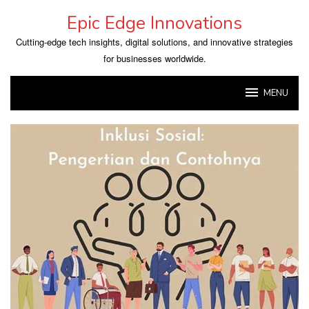
Skip
Epic Edge Innovations
to
content
Cutting-edge tech insights, digital solutions, and innovative strategies
for businesses worldwide.
MENU