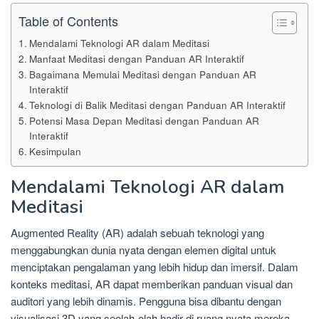
Table of Contents
Mendalami Teknologi AR dalam Meditasi
Manfaat Meditasi dengan Panduan AR Interaktif
Bagaimana Memulai Meditasi dengan Panduan AR
Interaktif
Teknologi di Balik Meditasi dengan Panduan AR Interaktif
Potensi Masa Depan Meditasi dengan Panduan AR
Interaktif
Kesimpulan
Mendalami Teknologi AR dalam
Meditasi
Augmented Reality (AR) adalah sebuah teknologi yang
menggabungkan dunia nyata dengan elemen digital untuk
menciptakan pengalaman yang lebih hidup dan imersif. Dalam
konteks meditasi, AR dapat memberikan panduan visual dan
auditori yang lebih dinamis. Pengguna bisa dibantu dengan
visualisasi 3D yang seolah-olah hadir di ruang nyata mereka.