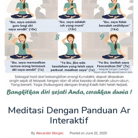
Meditasi Dengan Panduan Ar
Interaktif
By
Alexander Morgan
Posted on
June 22, 2025