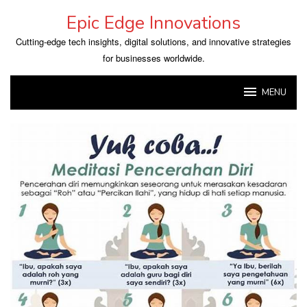
Skip
Epic Edge Innovations
to
content
Cutting-edge tech insights, digital solutions, and innovative strategies
for businesses worldwide.
MENU