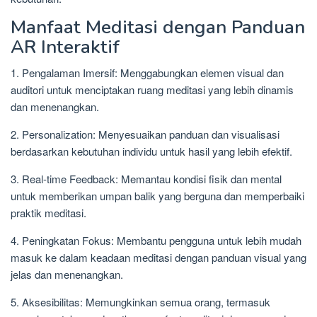
Manfaat Meditasi dengan Panduan
AR Interaktif
1. Pengalaman Imersif: Menggabungkan elemen visual dan
auditori untuk menciptakan ruang meditasi yang lebih dinamis
dan menenangkan.
2. Personalization: Menyesuaikan panduan dan visualisasi
berdasarkan kebutuhan individu untuk hasil yang lebih efektif.
3. Real-time Feedback: Memantau kondisi fisik dan mental
untuk memberikan umpan balik yang berguna dan memperbaiki
praktik meditasi.
4. Peningkatan Fokus: Membantu pengguna untuk lebih mudah
masuk ke dalam keadaan meditasi dengan panduan visual yang
jelas dan menenangkan.
5. Aksesibilitas: Memungkinkan semua orang, termasuk