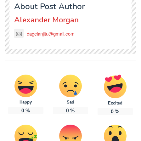
About Post Author
Alexander Morgan
dagelanjitu@gmail.com
Happy
Sad
Excited
0
%
0
%
0
%