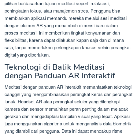
pilihan berdasarkan tujuan meditasi seperti relaksasi,
peningkatan fokus, atau manajemen stres. Pengguna bisa
membiarkan aplikasi memandu mereka melalui sesi meditasi
dengan elemen AR yang menambah dimensi baru dalam
proses meditasi. Ini memberikan tingkat kenyamanan dan
fleksibilitas, karena dapat dilakukan kapan saja dan di mana
saja, tanpa memerlukan perlengkapan khusus selain perangkat
digital yang diperlukan.
Teknologi di Balik Meditasi
dengan Panduan AR Interaktif
Meditasi dengan panduan AR interaktif memanfaatkan teknologi
canggih yang mengombinasikan perangkat keras dan perangkat
lunak. Headset AR atau perangkat seluler yang dilengkapi
kamera dan sensor memainkan peran penting dalam melacak
gerakan dan mengadaptasi tampilan visual yang tepat. Aplikasi
juga menggunakan algoritma untuk menganalisis data biometrik
yang diambil dari pengguna. Data ini dapat mencakup ritme