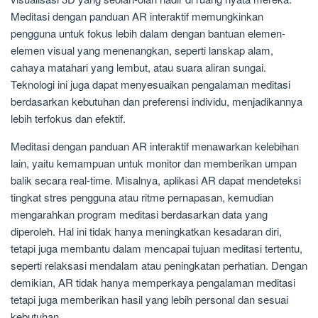
Meditasi dengan panduan AR interaktif memungkinkan
pengguna untuk fokus lebih dalam dengan bantuan elemen-
elemen visual yang menenangkan, seperti lanskap alam,
cahaya matahari yang lembut, atau suara aliran sungai.
Teknologi ini juga dapat menyesuaikan pengalaman meditasi
berdasarkan kebutuhan dan preferensi individu, menjadikannya
lebih terfokus dan efektif.
Meditasi dengan panduan AR interaktif menawarkan kelebihan
lain, yaitu kemampuan untuk monitor dan memberikan umpan
balik secara real-time. Misalnya, aplikasi AR dapat mendeteksi
tingkat stres pengguna atau ritme pernapasan, kemudian
mengarahkan program meditasi berdasarkan data yang
diperoleh. Hal ini tidak hanya meningkatkan kesadaran diri,
tetapi juga membantu dalam mencapai tujuan meditasi tertentu,
seperti relaksasi mendalam atau peningkatan perhatian. Dengan
demikian, AR tidak hanya memperkaya pengalaman meditasi
tetapi juga memberikan hasil yang lebih personal dan sesuai
kebutuhan.