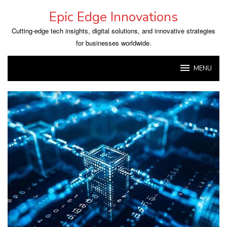
Skip
Epic Edge Innovations
to
content
Cutting-edge tech insights, digital solutions, and innovative strategies
for businesses worldwide.
MENU