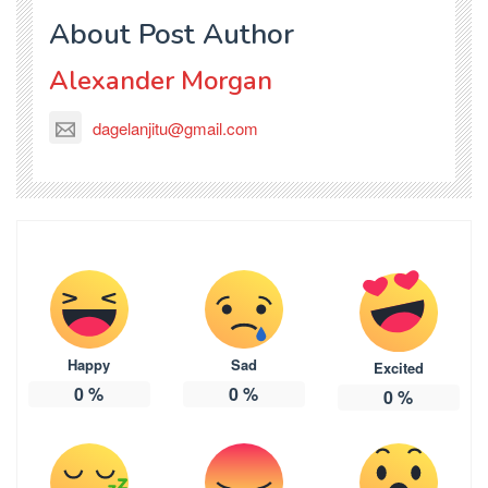
About Post Author
Alexander Morgan
dagelanjitu@gmail.com
Happy
Sad
Excited
0
%
0
%
0
%