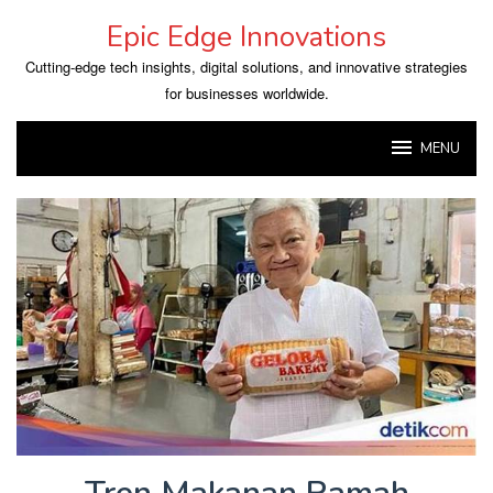
Skip
Epic Edge Innovations
to
content
Cutting-edge tech insights, digital solutions, and innovative strategies
for businesses worldwide.
MENU