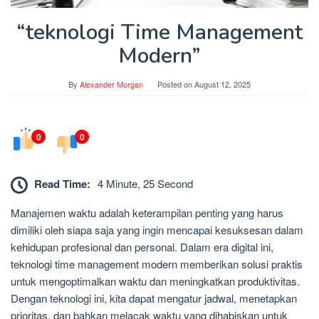
“teknologi Time Management
Modern”
By
Alexander Morgan
Posted on
August 12, 2025
0
0
Read Time:
4 Minute, 25 Second
Manajemen waktu adalah keterampilan penting yang harus
dimiliki oleh siapa saja yang ingin mencapai kesuksesan dalam
kehidupan profesional dan personal. Dalam era digital ini,
teknologi time management modern memberikan solusi praktis
untuk mengoptimalkan waktu dan meningkatkan produktivitas.
Dengan teknologi ini, kita dapat mengatur jadwal, menetapkan
prioritas, dan bahkan melacak waktu yang dihabiskan untuk