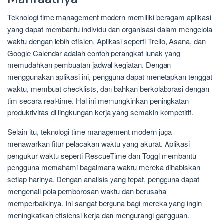
Teknologi time management modern memiliki beragam aplikasi
yang dapat membantu individu dan organisasi dalam mengelola
waktu dengan lebih efisien. Aplikasi seperti Trello, Asana, dan
Google Calendar adalah contoh perangkat lunak yang
memudahkan pembuatan jadwal kegiatan. Dengan
menggunakan aplikasi ini, pengguna dapat menetapkan tenggat
waktu, membuat checklists, dan bahkan berkolaborasi dengan
tim secara real-time. Hal ini memungkinkan peningkatan
produktivitas di lingkungan kerja yang semakin kompetitif.
Selain itu, teknologi time management modern juga
menawarkan fitur pelacakan waktu yang akurat. Aplikasi
pengukur waktu seperti RescueTime dan Toggl membantu
pengguna memahami bagaimana waktu mereka dihabiskan
setiap harinya. Dengan analisis yang tepat, pengguna dapat
mengenali pola pemborosan waktu dan berusaha
memperbaikinya. Ini sangat berguna bagi mereka yang ingin
meningkatkan efisiensi kerja dan mengurangi gangguan.