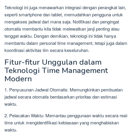
Teknologi ini juga menawarkan integrasi dengan perangkat lain,
seperti smartphone dan tablet, memudahkan pengguna untuk
mengakses jadwal dari mana saja. Notifikasi dan pengingat
otomatis membantu kita tidak melewatkan janji penting atau
tenggat waktu. Dengan demikian, teknologi ini tidak hanya
membantu dalam personal time management, tetapi juga dalam
koordinasi aktivitas tim secara keseluruhan.
Fitur-fitur Unggulan dalam
Teknologi Time Management
Modern
1. Penyusunan Jadwal Otomatis: Memungkinkan pembuatan
jadwal secara otomatis berdasarkan prioritas dan estimasi
waktu.
2. Pelacakan Waktu: Memantau penggunaan waktu secara real-
time untuk mengidentifikasi kebiasaan yang menghabiskan
waktu.