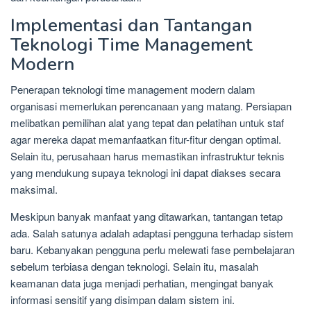
Implementasi dan Tantangan
Teknologi Time Management
Modern
Penerapan teknologi time management modern dalam
organisasi memerlukan perencanaan yang matang. Persiapan
melibatkan pemilihan alat yang tepat dan pelatihan untuk staf
agar mereka dapat memanfaatkan fitur-fitur dengan optimal.
Selain itu, perusahaan harus memastikan infrastruktur teknis
yang mendukung supaya teknologi ini dapat diakses secara
maksimal.
Meskipun banyak manfaat yang ditawarkan, tantangan tetap
ada. Salah satunya adalah adaptasi pengguna terhadap sistem
baru. Kebanyakan pengguna perlu melewati fase pembelajaran
sebelum terbiasa dengan teknologi. Selain itu, masalah
keamanan data juga menjadi perhatian, mengingat banyak
informasi sensitif yang disimpan dalam sistem ini.