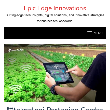
Skip
Epic Edge Innovations
to
content
Cutting-edge tech insights, digital solutions, and innovative strategies
for businesses worldwide.
MENU