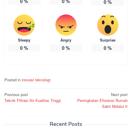
0
%
0
%
0
%
Sleepy
Angry
Surprise
0
%
0
%
0
%
Posted in
inovasi teknologi
Post
Previous post
Next post
Teknik Filtrasi Air Kualitas Tinggi
Peningkatan Efisiensi Rumah
navigation
Sakit Melalui It
Recent Posts