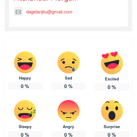
dagelanjitu@gmail.com
Happy
Sad
Excited
0
%
0
%
0
%
Sleepy
Angry
Surprise
0
%
0
%
0
%