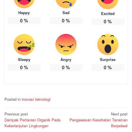
Happy
Sad
Excited
0
%
0
%
0
%
Sleepy
Angry
Surprise
0
%
0
%
0
%
Posted in
inovasi teknologi
Post
Previous post
Next post
Dampak Pertanian Organik Pada
Pengawasan Kesehatan Tanaman
navigation
Keberlanjutan Lingkungan
Berjadwal