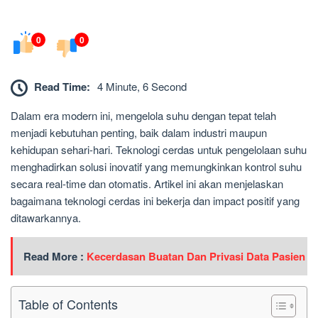
0
0
Read Time:
4 Minute, 6 Second
Dalam era modern ini, mengelola suhu dengan tepat telah
menjadi kebutuhan penting, baik dalam industri maupun
kehidupan sehari-hari. Teknologi cerdas untuk pengelolaan suhu
menghadirkan solusi inovatif yang memungkinkan kontrol suhu
secara real-time dan otomatis. Artikel ini akan menjelaskan
bagaimana teknologi cerdas ini bekerja dan impact positif yang
ditawarkannya.
Read More :
Kecerdasan Buatan Dan Privasi Data Pasien
Table of Contents