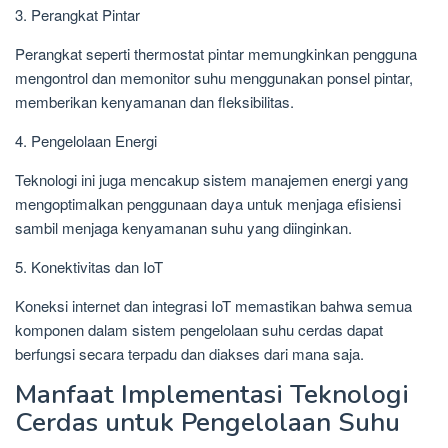
3. Perangkat Pintar
Perangkat seperti thermostat pintar memungkinkan pengguna
mengontrol dan memonitor suhu menggunakan ponsel pintar,
memberikan kenyamanan dan fleksibilitas.
4. Pengelolaan Energi
Teknologi ini juga mencakup sistem manajemen energi yang
mengoptimalkan penggunaan daya untuk menjaga efisiensi
sambil menjaga kenyamanan suhu yang diinginkan.
5. Konektivitas dan IoT
Koneksi internet dan integrasi IoT memastikan bahwa semua
komponen dalam sistem pengelolaan suhu cerdas dapat
berfungsi secara terpadu dan diakses dari mana saja.
Manfaat Implementasi Teknologi
Cerdas untuk Pengelolaan Suhu