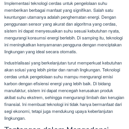
Implementasi teknologi cerdas untuk pengelolaan suhu
memberikan berbagai manfaat yang signifikan. Salah satu
keuntungan utamanya adalah penghematan energi. Dengan
penggunaan sensor yang akurat dan algoritma yang cerdas,
sistem ini dapat menyesuaikan suhu sesuai kebutuhan nyata,
mengurangi konsumsi energi berlebih. Di samping itu, teknologi
ini meningkatkan kenyamanan pengguna dengan menciptakan
lingkungan yang ideal secara otomatis.
Industrialisasi yang berkelanjutan turut memperkuat kebutuhan
akan solusi yang lebih pintar dan ramah lingkungan. Teknologi
cerdas untuk pengelolaan suhu mampu mengurangi emisi
karbon dengan efisiensi energi yang lebih baik. Di bidang
manufaktur, sistem ini dapat mencegah kerusakan produk
akibat suhu ekstrem, sehingga mengurangi limbah dan kerugian
finansial. Ini membuat teknologi ini tidak hanya bermanfaat dari
segi ekonomi, tetapi juga mendukung upaya keberlanjutan
lingkungan.