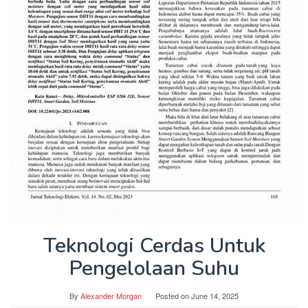
Teknologi Cerdas Untuk
Pengelolaan Suhu
By
Alexander Morgan
Posted on
June 14, 2025