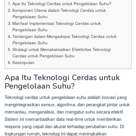
Apa Itu Teknologi Cerdas untuk Pengelolaan Suhu?
Komponen Utama dalam Teknologi Cerdas untuk
Pengelolaan Suhu
Manfaat Implementasi Teknologi Cerdas untuk
Pengelolaan Suhu
Tantangan dalam Mengadopsi Teknologi Cerdas untuk
Pengelolaan Suhu
Strategi untuk Memaksimalkan Efektivitas Teknologi
Cerdas untuk Pengelolaan Suhu
Kesimpulan
Apa Itu Teknologi Cerdas untuk
Pengelolaan Suhu?
Teknologi cerdas untuk pengelolaan suhu adalah inovasi yang
mengintegrasikan sensor, algoritma, dan perangkat pintar untuk
memantau, menganalisis, dan mengatur suhu secara efektif.
Sistem ini memanfaatkan data real-time untuk memberikan
respons yang cepat dan akurat terhadap perubahan suhu. Di
lingkungan rumah, teknologi ini dapat meningkatkan