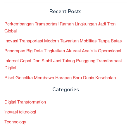
Recent Posts
Perkembangan Transportasi Ramah Lingkungan Jadi Tren
Global
Inovasi Transportasi Modern Tawarkan Mobilitas Tanpa Batas
Penerapan Big Data Tingkatkan Akurasi Analisis Operasional
Internet Cepat Dan Stabil Jadi Tulang Punggung Transformasi
Digital
Riset Genetika Membawa Harapan Baru Dunia Kesehatan
Categories
Digital Transformation
inovasi teknologi
Technology