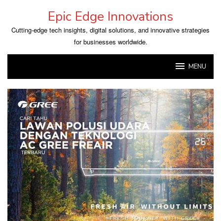
Skip
Epic Edge Innovations
to
content
Cutting-edge tech insights, digital solutions, and innovative strategies
for businesses worldwide.
MENU