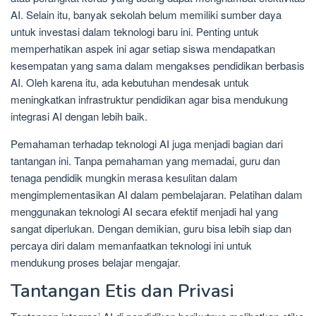
AI. Selain itu, banyak sekolah belum memiliki sumber daya
untuk investasi dalam teknologi baru ini. Penting untuk
memperhatikan aspek ini agar setiap siswa mendapatkan
kesempatan yang sama dalam mengakses pendidikan berbasis
AI. Oleh karena itu, ada kebutuhan mendesak untuk
meningkatkan infrastruktur pendidikan agar bisa mendukung
integrasi AI dengan lebih baik.
Pemahaman terhadap teknologi AI juga menjadi bagian dari
tantangan ini. Tanpa pemahaman yang memadai, guru dan
tenaga pendidik mungkin merasa kesulitan dalam
mengimplementasikan AI dalam pembelajaran. Pelatihan dalam
menggunakan teknologi AI secara efektif menjadi hal yang
sangat diperlukan. Dengan demikian, guru bisa lebih siap dan
percaya diri dalam memanfaatkan teknologi ini untuk
mendukung proses belajar mengajar.
Tantangan Etis dan Privasi