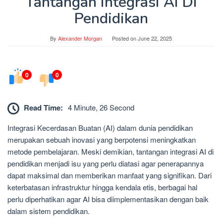
Tantangan Integrasi Ai Di
Pendidikan
By
Alexander Morgan
Posted on
June 22, 2025
0
0
Read Time:
4 Minute, 26 Second
Integrasi Kecerdasan Buatan (AI) dalam dunia pendidikan
merupakan sebuah inovasi yang berpotensi meningkatkan
metode pembelajaran. Meski demikian, tantangan integrasi AI di
pendidikan menjadi isu yang perlu diatasi agar penerapannya
dapat maksimal dan memberikan manfaat yang signifikan. Dari
keterbatasan infrastruktur hingga kendala etis, berbagai hal
perlu diperhatikan agar AI bisa diimplementasikan dengan baik
dalam sistem pendidikan.