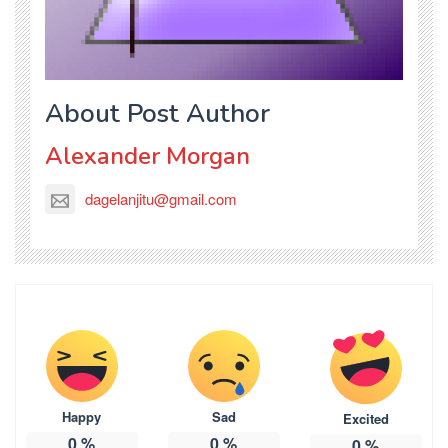
About Post Author
Alexander Morgan
dagelanjitu@gmail.com
Happy
Sad
Excited
0
%
0
%
0
%