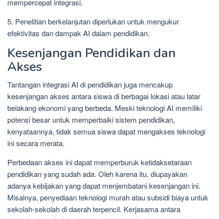
mempercepat integrasi.
5. Penelitian berkelanjutan diperlukan untuk mengukur
efektivitas dan dampak AI dalam pendidikan.
Kesenjangan Pendidikan dan
Akses
Tantangan integrasi AI di pendidikan juga mencakup
kesenjangan akses antara siswa di berbagai lokasi atau latar
belakang ekonomi yang berbeda. Meski teknologi AI memiliki
potensi besar untuk memperbaiki sistem pendidikan,
kenyataannya, tidak semua siswa dapat mengakses teknologi
ini secara merata.
Perbedaan akses ini dapat memperburuk ketidaksetaraan
pendidikan yang sudah ada. Oleh karena itu, diupayakan
adanya kebijakan yang dapat menjembatani kesenjangan ini.
Misalnya, penyediaan teknologi murah atau subsidi biaya untuk
sekolah-sekolah di daerah terpencil. Kerjasama antara