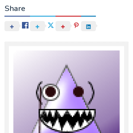
Share