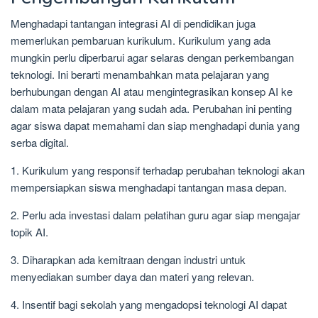
Menghadapi tantangan integrasi AI di pendidikan juga
memerlukan pembaruan kurikulum. Kurikulum yang ada
mungkin perlu diperbarui agar selaras dengan perkembangan
teknologi. Ini berarti menambahkan mata pelajaran yang
berhubungan dengan AI atau mengintegrasikan konsep AI ke
dalam mata pelajaran yang sudah ada. Perubahan ini penting
agar siswa dapat memahami dan siap menghadapi dunia yang
serba digital.
1. Kurikulum yang responsif terhadap perubahan teknologi akan
mempersiapkan siswa menghadapi tantangan masa depan.
2. Perlu ada investasi dalam pelatihan guru agar siap mengajar
topik AI.
3. Diharapkan ada kemitraan dengan industri untuk
menyediakan sumber daya dan materi yang relevan.
4. Insentif bagi sekolah yang mengadopsi teknologi AI dapat