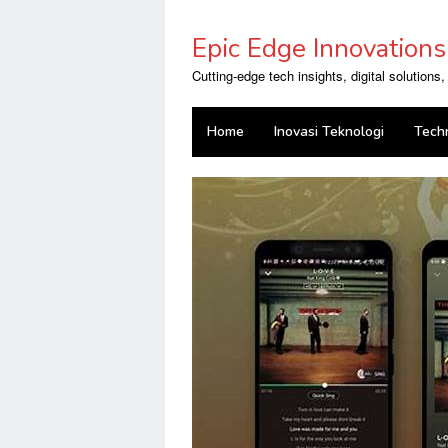
Skip
to
Epic Edge Innovations
content
Cutting-edge tech insights, digital solutions
Home
Inovasi Teknologi
Tech