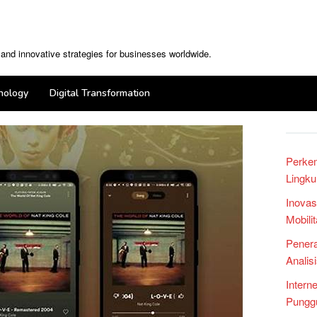
, and innovative strategies for businesses worldwide.
nology
Digital Transformation
Perke
Lingku
Inovas
Mobili
Penera
Analis
Intern
Punggu