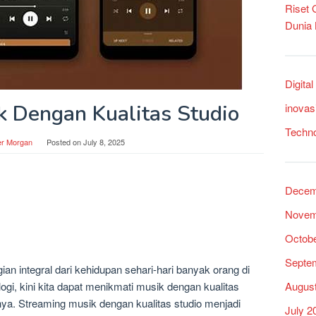
Riset
Dunia
Digita
k Dengan Kualitas Studio
inovas
Techn
er Morgan
Posted on
July 8, 2025
Decem
Novem
Octob
Septe
n integral dari kehidupan sehari-hari banyak orang di
Augus
gi, kini kita dapat menikmati musik dengan kualitas
ya. Streaming musik dengan kualitas studio menjadi
July 2