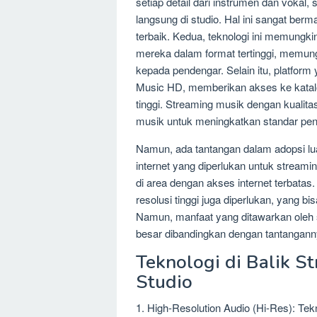
setiap detail dari instrumen dan voka
langsung di studio. Hal ini sangat berm
terbaik. Kedua, teknologi ini memung
mereka dalam format tertinggi, memung
kepada pendengar. Selain itu, platfor
Music HD, memberikan akses ke katalo
tinggi. Streaming musik dengan kualit
musik untuk meningkatkan standar pe
Namun, ada tantangan dalam adopsi luas
internet yang diperlukan untuk streami
di area dengan akses internet terbatas
resolusi tinggi juga diperlukan, yang 
Namun, manfaat yang ditawarkan oleh s
besar dibandingkan dengan tantanganny
Teknologi di Balik S
Studio
1. High-Resolution Audio (Hi-Res): Te