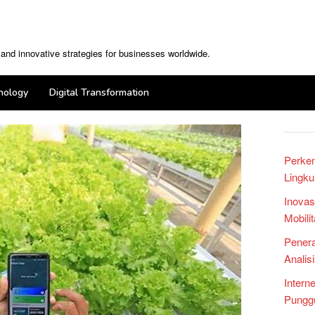
, and innovative strategies for businesses worldwide.
nology
Digital Transformation
Perke
Lingku
Inovas
Mobili
Penera
Analis
Intern
Punggu