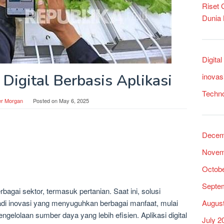
Riset
Dunia
Digita
 Digital Berbasis Aplikasi
inovas
Techn
er Morgan
Posted on
May 6, 2025
Decem
Novem
Octob
Septe
bagai sektor, termasuk pertanian. Saat ini, solusi
Augus
njadi inovasi yang menyuguhkan berbagai manfaat, mulai
engelolaan sumber daya yang lebih efisien. Aplikasi digital
July 2