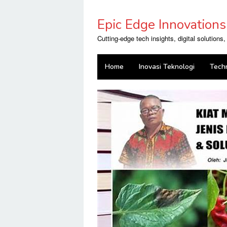
Skip
to
Epic Edge Innovations
content
Cutting-edge tech insights, digital solutions
Home
Inovasi Teknologi
Tech