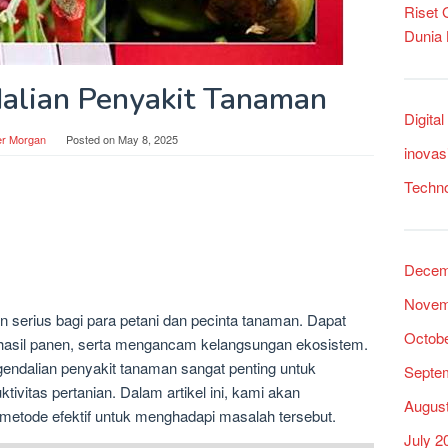
Riset
Dunia
alian Penyakit Tanaman
Digita
er Morgan
Posted on
May 8, 2025
inovas
Techn
Decem
Novem
 serius bagi para petani dan pecinta tanaman. Dapat
Octob
hasil panen, serta mengancam kelangsungan ekosistem.
endalian penyakit tanaman sangat penting untuk
Septe
vitas pertanian. Dalam artikel ini, kami akan
Augus
etode efektif untuk menghadapi masalah tersebut.
July 2