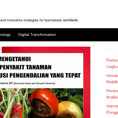
, and innovative strategies for businesses worldwide.
nology
Digital Transformation
Perke
Lingku
Inovas
Mobili
Penera
Analis
Intern
Punggu