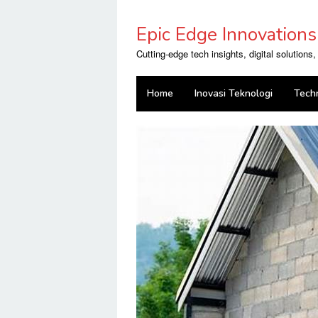
Skip
to
Epic Edge Innovations
content
Cutting-edge tech insights, digital solutions
Home
Inovasi Teknologi
Tech