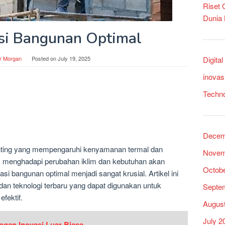
Riset
Dunia
asi Bangunan Optimal
r Morgan
Posted on
July 19, 2025
Digita
inovas
Techn
Decem
enting yang mempengaruhi kenyamanan termal dan
Novem
am menghadapi perubahan iklim dan kebutuhan akan
Octob
asi bangunan optimal menjadi sangat krusial. Artikel ini
n teknologi terbaru yang dapat digunakan untuk
Septe
fektif.
Augus
July 2
ngan Inovasi Luar Biasa