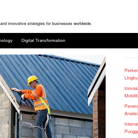
, and innovative strategies for businesses worldwide.
nology
Digital Transformation
Perke
Lingku
Inovas
Mobili
Penera
Analis
Intern
Punggu