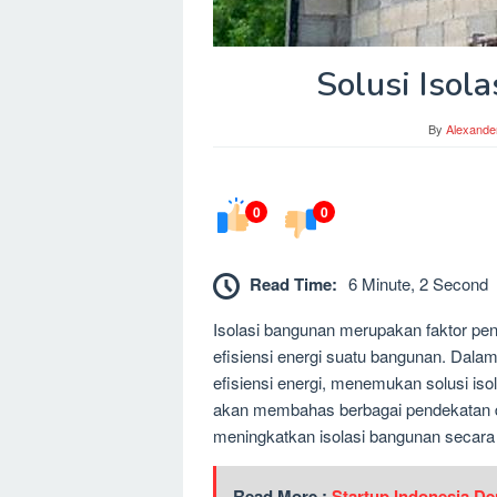
Solusi Isol
By
Alexande
0
0
Read Time:
6 Minute, 2 Second
Isolasi bangunan merupakan faktor p
efisiensi energi suatu bangunan. Dal
efisiensi energi, menemukan solusi isol
akan membahas berbagai pendekatan da
meningkatkan isolasi bangunan secara e
Read More :
Startup Indonesia De