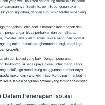
gunan yang well-insulated cenderung memiliki nilai pasar
an kenyamanannya. Selain itu, pemilik bangunan akan
k yang signifikan, dengan suhu lebih teratur sepanjang
 juga mengalami lebih sedikit masalah kelembapan dan
rarti pengurangan biaya perbaikan dan pemeliharaan
, investasi awal dalam solusi isolasi bangunan optimal
ngsung dalam bentuk penghematan energi, tetapi juga
gan properti.
t lain dari isolasi yang baik. Dengan penurunan
ng, berkontribusi pada upaya global untuk mengurangi
i yang efektif juga mendukung penggunaan sumber daya
kepada lingkungan yang lebih hijau. Kombinasi manfaat ini
 solusi isolasi bangunan optimal yang terencana dengan
 Dalam Penerapan Isolasi
rapan isolasi bangunan adalah biaya awal yang tinggi.