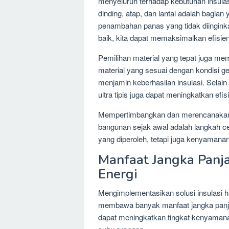
menyeluruh terhadap kebutuhan insulas
dinding, atap, dan lantai adalah bagian
penambahan panas yang tidak diinginka
baik, kita dapat memaksimalkan efisien
Pemilihan material yang tepat juga mem
material yang sesuai dengan kondisi geo
menjamin keberhasilan insulasi. Selain i
ultra tipis juga dapat meningkatkan efi
Mempertimbangkan dan merencanakan p
bangunan sejak awal adalah langkah c
yang diperoleh, tetapi juga kenyamana
Manfaat Jangka Panja
Energi
Mengimplementasikan solusi insulasi 
membawa banyak manfaat jangka panjan
dapat meningkatkan tingkat kenyaman