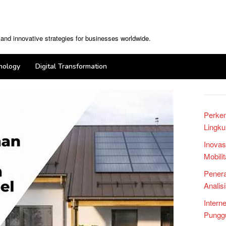
, and innovative strategies for businesses worldwide.
nology
Digital Transformation
Perke
Lingku
Inovas
Mobili
Penera
Analis
Intern
Punggu