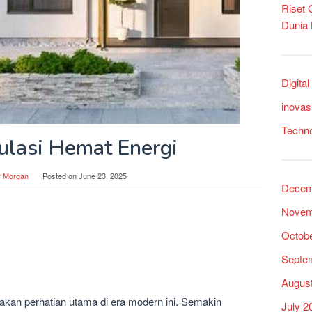
Riset
Dunia
Digita
inovas
Techn
sulasi Hemat Energi
r Morgan
Posted on
June 23, 2025
Decem
Novem
Octob
Septe
Augus
kan perhatian utama di era modern ini. Semakin
July 2