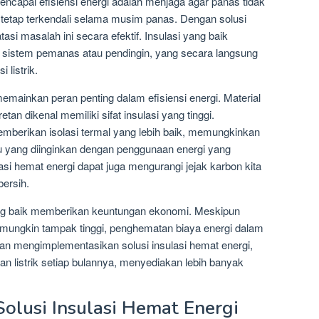
encapai efisiensi energi adalah menjaga agar panas tidak
 tetap terkendali selama musim panas. Dengan solusi
asi masalah ini secara efektif. Insulasi yang baik
sistem pemanas atau pendingin, yang secara langsung
listrik.
memainkan peran penting dalam efisiensi energi. Material
retan dikenal memiliki sifat insulasi yang tinggi.
mberikan isolasi termal yang lebih baik, memungkinkan
yang diinginkan dengan penggunaan energi yang
asi hemat energi dapat juga mengurangi jejak karbon kita
ersih.
ang baik memberikan keuntungan ekonomi. Meskipun
 mungkin tampak tinggi, penghematan biaya energi dalam
gan mengimplementasikan solusi insulasi hemat energi,
n listrik setiap bulannya, menyediakan lebih banyak
Solusi Insulasi Hemat Energi