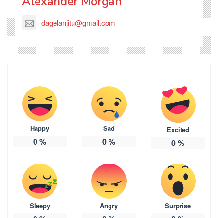
Alexander Morgan
dagelanjitu@gmail.com
Happy
Sad
Excited
0
%
0
%
0
%
Sleepy
Angry
Surprise