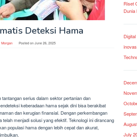
Riset
Dunia
matis Deteksi Hama
Digita
r Morgan
Posted on
June 26, 2025
inovas
Techn
Decem
Novem
antangan serius dalam sektor pertanian dan
Octob
deteksi keberadaan hama sejak dini bisa berakibat
s tanaman dan kerugian finansial. Dengan perkembangan
Septe
 telah menjadi solusi yang efektif. Teknologi ini dirancang
Augus
kan populasi hama dengan lebih cepat dan akurat,
July 2
imbulkan.