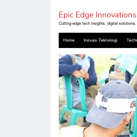
Skip
to
Epic Edge Innovations
content
Cutting-edge tech insights, digital solutions
Home
Inovasi Teknologi
Tech