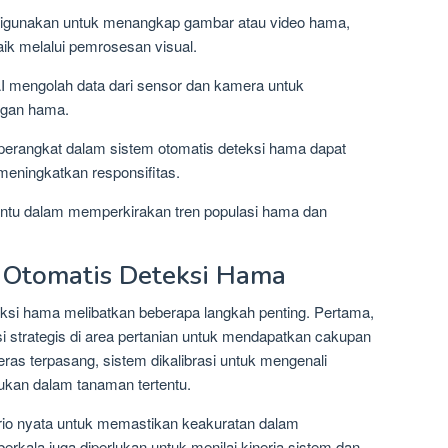
 digunakan untuk menangkap gambar atau video hama,
aik melalui pemrosesan visual.
AI mengolah data dari sensor dan kamera untuk
ngan hama.
T, perangkat dalam sistem otomatis deteksi hama dapat
meningkatkan responsifitas.
bantu dalam memperkirakan tren populasi hama dan
 Otomatis Deteksi Hama
eksi hama melibatkan beberapa langkah penting. Pertama,
si strategis di area pertanian untuk mendapatkan cakupan
eras terpasang, sistem dikalibrasi untuk mengenali
kan dalam tanaman tertentu.
ario nyata untuk memastikan keakuratan dalam
rkala juga diperlukan untuk menilai kinerja sistem dan