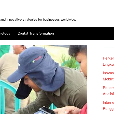
, and innovative strategies for businesses worldwide.
nology
Digital Transformation
Perke
Lingku
Inovas
Mobili
Penera
Analis
Intern
Punggu