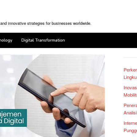
, and innovative strategies for businesses worldwide.
nology
Digital Transformation
Perke
Lingku
Inovas
Mobili
Penera
Analis
Intern
Punggu