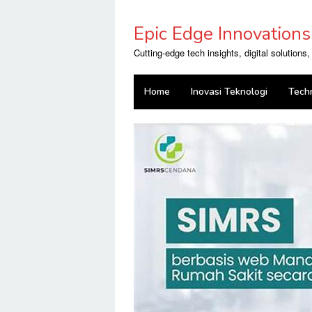
Skip
to
Epic Edge Innovations
content
Cutting-edge tech insights, digital solutions
Home
Inovasi Teknologi
Tech