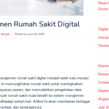
Riset
Dunia
en Rumah Sakit Digital
Digita
r Morgan
Posted on
June 26, 2025
inovas
Techn
Decem
Novem
 manajemen rumah sakit digital menjadi salah satu inovasi
Octob
m ini memungkinkan rumah sakit untuk meningkatkan
n layanan pasien, dan memudahkan pengelolaan data
Septe
nyak rumah sakit mulai beralih ke sistem manajemen
Augus
 dihadapi sehari-hari. Artikel ini akan membahas berbagai
July 2
 manfaat, dan tantangannya.