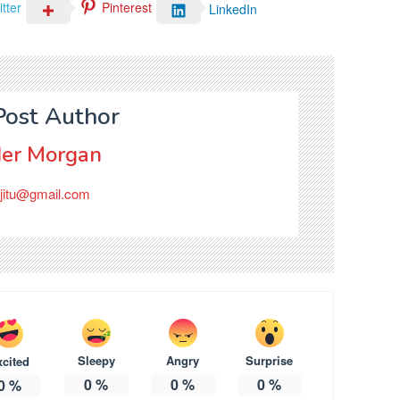
tter
Pinterest
LinkedIn
Post Author
er Morgan
jitu@gmail.com
Sleepy
Angry
Surprise
xcited
0
%
0
%
0
%
0
%