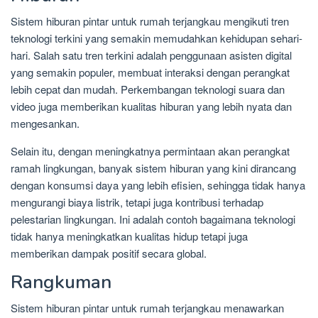
Sistem hiburan pintar untuk rumah terjangkau mengikuti tren
teknologi terkini yang semakin memudahkan kehidupan sehari-
hari. Salah satu tren terkini adalah penggunaan asisten digital
yang semakin populer, membuat interaksi dengan perangkat
lebih cepat dan mudah. Perkembangan teknologi suara dan
video juga memberikan kualitas hiburan yang lebih nyata dan
mengesankan.
Selain itu, dengan meningkatnya permintaan akan perangkat
ramah lingkungan, banyak sistem hiburan yang kini dirancang
dengan konsumsi daya yang lebih efisien, sehingga tidak hanya
mengurangi biaya listrik, tetapi juga kontribusi terhadap
pelestarian lingkungan. Ini adalah contoh bagaimana teknologi
tidak hanya meningkatkan kualitas hidup tetapi juga
memberikan dampak positif secara global.
Rangkuman
Sistem hiburan pintar untuk rumah terjangkau menawarkan