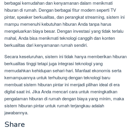
berbagai kemudahan dan kenyamanan dalam menikmati
hiburan di rumah. Dengan berbagai fitur modern seperti TV
pintar, speaker berkualitas, dan perangkat streaming, sistem ini
mampu memenuhi kebutuhan hiburan Anda tanpa harus
mengeluarkan biaya besar. Dengan investasi yang tidak terlalu
mahal, Anda bisa menikmati teknologi canggih dan konten
berkualitas dari kenyamanan rumah sendiri.
Secara keseluruhan, sistem ini tidak hanya memberikan hiburan
berkualitas tinggi tetapi juga integrasi teknologi yang
memudahkan kehidupan sehari-hari. Manfaat ekonomis serta
kemampuannya untuk terhubung dengan teknologi baru
membuat sistem hiburan pintar ini menjadi pilihan ideal di era
digital saat ini. Jika Anda mencari cara untuk meningkatkan
pengalaman hiburan di rumah dengan biaya yang minim, maka
sistem hiburan pintar untuk rumah terjangkau adalah
jawabannya.
Share