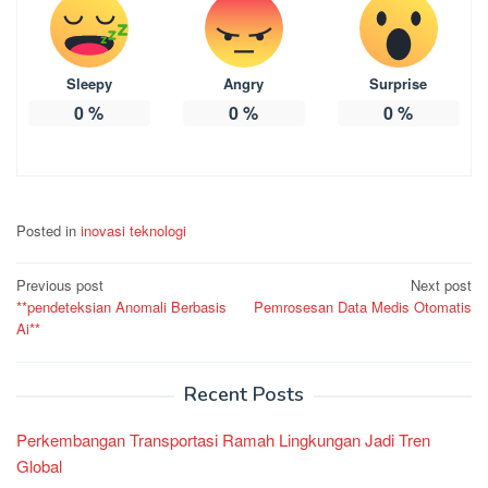
Sleepy
Angry
Surprise
0
%
0
%
0
%
Posted in
inovasi teknologi
Post
Previous post
Next post
**pendeteksian Anomali Berbasis
Pemrosesan Data Medis Otomatis
navigation
Ai**
Recent Posts
Perkembangan Transportasi Ramah Lingkungan Jadi Tren
Global