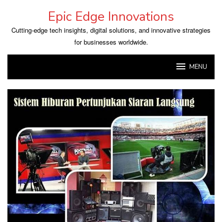
Skip
Epic Edge Innovations
to
content
Cutting-edge tech insights, digital solutions, and innovative strategies
for businesses worldwide.
MENU