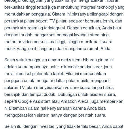
berkualitas tinggi tetapi juga mendukung integrasi teknologi yang
memudahkan pengguna. Sistem ini biasanya dilengkapi dengan
perangkat pintar seperti TV pintar, speaker bersuara jernih, dan
perangkat streaming terintegrasi. Dengan demikian, Anda bisa
dengan mudah mengakses berbagai layanan streaming,
memutar video berkualitas tinggi, hingga menikmati suara
musik yang jernih langsung dari ruang tamu rumah Anda.
Salah satu keunggulan utama dari sistem hiburan pintar ini
adalah kemampuannya untuk dikendalikan dari jarak jauh
melalui ponsel pintar atau tablet. Fitur ini memudahkan
pengguna untuk mengatur daftar putar musik, mengganti
saluran TV, atau menyesuaikan volume suara tanpa harus
beranjak dari tempat duduk. Dukungan untuk asisten suara,
seperti Google Assistant atau Amazon Alexa, juga memberikan
nilai tambah dalam hal kenyamanan karena Anda bisa
mengoperasikan sistem hanya dengan perintah suara.
Selain itu, dengan investasi yang tidak terlalu besar, Anda dapat