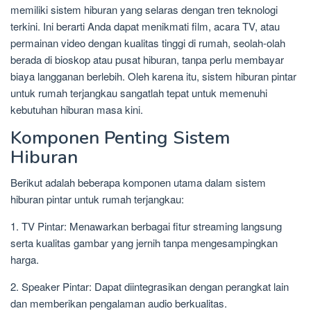
memiliki sistem hiburan yang selaras dengan tren teknologi
terkini. Ini berarti Anda dapat menikmati film, acara TV, atau
permainan video dengan kualitas tinggi di rumah, seolah-olah
berada di bioskop atau pusat hiburan, tanpa perlu membayar
biaya langganan berlebih. Oleh karena itu, sistem hiburan pintar
untuk rumah terjangkau sangatlah tepat untuk memenuhi
kebutuhan hiburan masa kini.
Komponen Penting Sistem
Hiburan
Berikut adalah beberapa komponen utama dalam sistem
hiburan pintar untuk rumah terjangkau:
1. TV Pintar: Menawarkan berbagai fitur streaming langsung
serta kualitas gambar yang jernih tanpa mengesampingkan
harga.
2. Speaker Pintar: Dapat diintegrasikan dengan perangkat lain
dan memberikan pengalaman audio berkualitas.