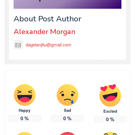
About Post Author
Alexander Morgan
dagelanjitu@gmail.com
Happy
Sad
Excited
0
%
0
%
0
%