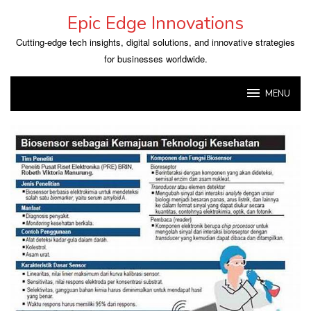
Skip
Epic Edge Innovations
to
content
Cutting-edge tech insights, digital solutions, and innovative strategies
for businesses worldwide.
MENU