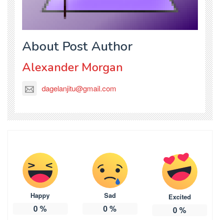
About Post Author
Alexander Morgan
dagelanjitu@gmail.com
Happy
Sad
Excited
0
%
0
%
0
%