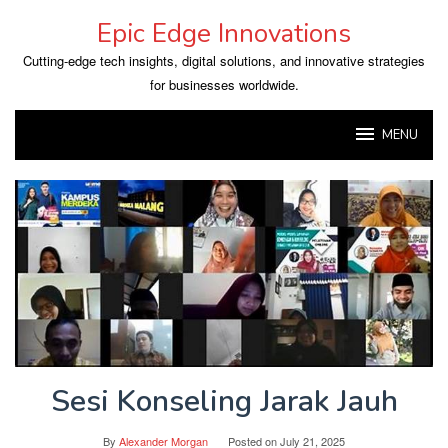
Skip
Epic Edge Innovations
to
content
Cutting-edge tech insights, digital solutions, and innovative strategies
for businesses worldwide.
MENU
Sesi Konseling Jarak Jauh
By
Alexander Morgan
Posted on
July 21, 2025