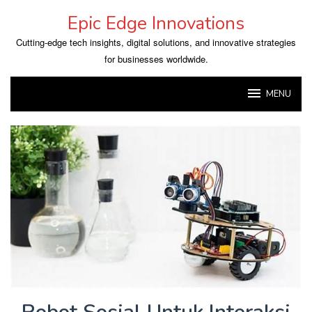
Skip
Epic Edge Innovations
to
content
Cutting-edge tech insights, digital solutions, and innovative strategies
for businesses worldwide.
MENU