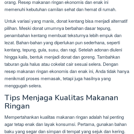
orang. Resep makanan ringan ekonomis dan enak ini
memenuhi kebutuhan camilan sehat dan hemat di rumah.
Untuk variasi yang manis, donat kentang bisa menjadi alternatif
pilihan. Meski donat umumnya berbahan dasar tepung,
penambahan kentang membuat teksturnya lebih empuk dan
lezat. Bahan-bahan yang diperlukan pun sederhana, seperti
kentang, tepung, gula, susu, dan ragi. Setelah adonan diuleni
hingga kalis, bentuk menjadi donat dan goreng. Tambahkan
taburan gula halus atau cokelat cair sesuai selera. Dengan
resep makanan ringan ekonomis dan enak ini, Anda tidak hanya
menikmati proses memasak, tetapi juga hasilnya yang
menggugah selera.
Tips Menjaga Kualitas Makanan
Ringan
Mempertahankan kualitas makanan ringan adalah hal penting
agar tetap enak dan layak konsumsi. Pertama, gunakan bahan
baku yang segar dan simpan di tempat yang sejuk dan kering.