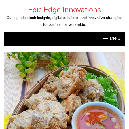
Skip
Epic Edge Innovations
to
content
Cutting-edge tech insights, digital solutions, and innovative strategies
for businesses worldwide.
MENU