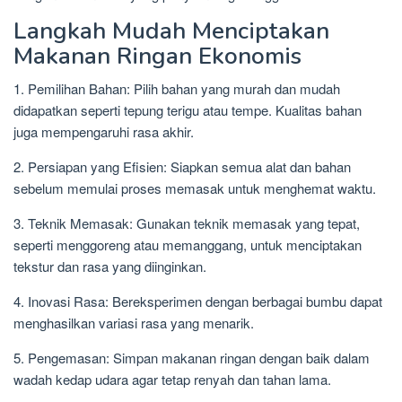
Langkah Mudah Menciptakan
Makanan Ringan Ekonomis
1. Pemilihan Bahan: Pilih bahan yang murah dan mudah
didapatkan seperti tepung terigu atau tempe. Kualitas bahan
juga mempengaruhi rasa akhir.
2. Persiapan yang Efisien: Siapkan semua alat dan bahan
sebelum memulai proses memasak untuk menghemat waktu.
3. Teknik Memasak: Gunakan teknik memasak yang tepat,
seperti menggoreng atau memanggang, untuk menciptakan
tekstur dan rasa yang diinginkan.
4. Inovasi Rasa: Bereksperimen dengan berbagai bumbu dapat
menghasilkan variasi rasa yang menarik.
5. Pengemasan: Simpan makanan ringan dengan baik dalam
wadah kedap udara agar tetap renyah dan tahan lama.