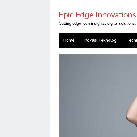
Skip
to
Epic Edge Innovations
content
Cutting-edge tech insights, digital solutions
Home
Inovasi Teknologi
Tech