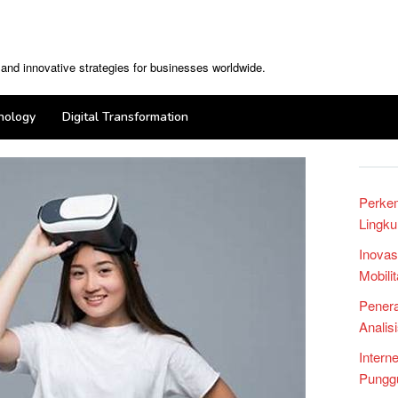
, and innovative strategies for businesses worldwide.
nology
Digital Transformation
Perke
Lingku
Inovas
Mobili
Penera
Analis
Intern
Punggu