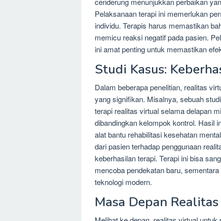
cenderung menunjukkan perbaikan yang
Pelaksanaan terapi ini memerlukan pe
individu. Terapis harus memastikan bah
memicu reaksi negatif pada pasien. Pe
ini amat penting untuk memastikan efek
Studi Kasus: Keberha
Dalam beberapa penelitian, realitas vi
yang signifikan. Misalnya, sebuah stu
terapi realitas virtual selama delapan
dibandingkan kelompok kontrol. Hasil i
alat bantu rehabilitasi kesehatan ment
dari pasien terhadap penggunaan reali
keberhasilan terapi. Terapi ini bisa sa
mencoba pendekatan baru, sementara m
teknologi modern.
Masa Depan Realitas 
Melihat ke depan, realitas virtual unt