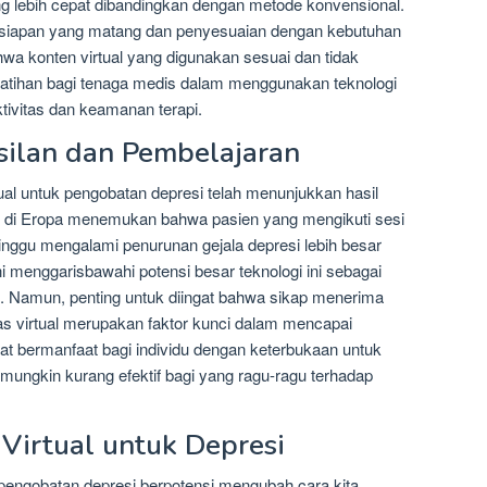
 lebih cepat dibandingkan dengan metode konvensional.
rsiapan yang matang dan penyesuaian dengan kebutuhan
wa konten virtual yang digunakan sesuai dan tidak
latihan bagi tenaga medis dalam menggunakan teknologi
tivitas dan keamanan terapi.
silan dan Pembelajaran
rtual untuk pengobatan depresi telah menunjukkan hasil
di di Eropa menemukan bahwa pasien yang mengikuti sesi
 minggu mengalami penurunan gejala depresi lebih besar
ni menggarisbawahi potensi besar teknologi ini sebagai
al. Namun, penting untuk diingat bahwa sikap menerima
tas virtual merupakan faktor kunci dalam mencapai
ngat bermanfaat bagi individu dengan keterbukaan untuk
ungkin kurang efektif bagi yang ragu-ragu terhadap
Virtual untuk Depresi
uk pengobatan depresi berpotensi mengubah cara kita