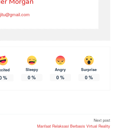
er Morgan
jitu@gmail.com
Sleepy
Angry
Surprise
xcited
0
%
0
%
0
%
0
%
Next post
Manfaat Relaksasi Berbasis Virtual Reality