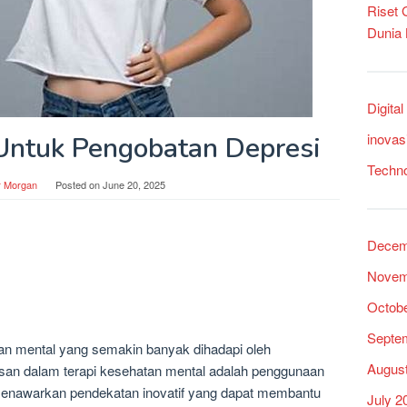
Riset
Dunia
Digita
inovas
 Untuk Pengobatan Depresi
Techn
r Morgan
Posted on
June 20, 2025
Decem
Novem
Octob
Septe
n mental yang semakin banyak dihadapi oleh
Augus
san dalam terapi kesehatan mental adalah penggunaan
ini menawarkan pendekatan inovatif yang dapat membantu
July 2