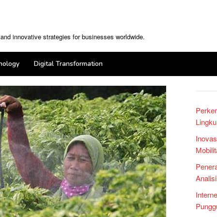
, and innovative strategies for businesses worldwide.
nology
Digital Transformation
Perke
Lingku
Inovas
Mobili
Penera
Analis
Intern
Punggu