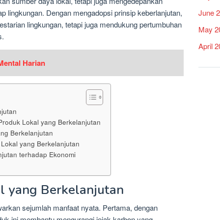
an sumber daya lokal, tetapi juga mengedepankan
June 
ap lingkungan. Dengan mengadopsi prinsip keberlanjutan,
estarian lingkungan, tetapi juga mendukung pertumbuhan
May 2
s.
April 
ental Harian
jutan
oduk Lokal yang Berkelanjutan
ng Berkelanjutan
Lokal yang Berkelanjutan
njutan terhadap Ekonomi
l yang Berkelanjutan
warkan sejumlah manfaat nyata. Pertama, dengan
uk ini membantu mengurangi jejak karbon yang