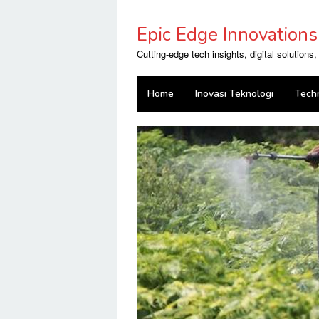
Skip
to
Epic Edge Innovations
content
Cutting-edge tech insights, digital solutions
Home
Inovasi Teknologi
Tech