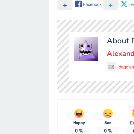
Facebook
Twi
About 
Alexand
dagelan
Happy
Sad
E
0
%
0
%