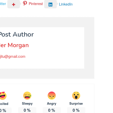
tter
Pinterest
LinkedIn
Post Author
er Morgan
jitu@gmail.com
Sleepy
Angry
Surprise
xcited
0
%
0
%
0
%
0
%