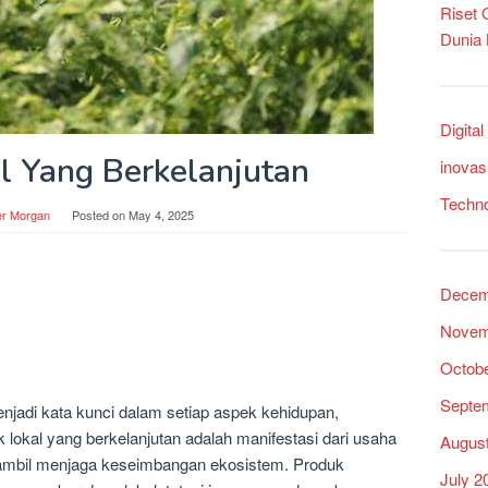
Riset
Dunia
Digita
l Yang Berkelanjutan
inovas
Techn
er Morgan
Posted on
May 4, 2025
Decem
Novem
Octob
Septe
enjadi kata kunci dalam setiap aspek kehidupan,
 lokal yang berkelanjutan adalah manifestasi dari usaha
Augus
sambil menjaga keseimbangan ekosistem. Produk
July 2