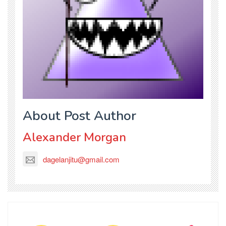
About Post Author
Alexander Morgan
dagelanjitu@gmail.com