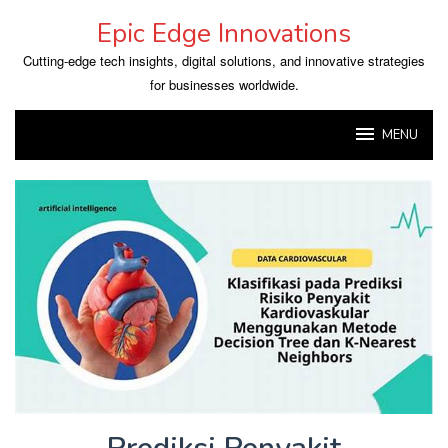
Skip
Epic Edge Innovations
to
content
Cutting-edge tech insights, digital solutions, and innovative strategies
for businesses worldwide.
MENU