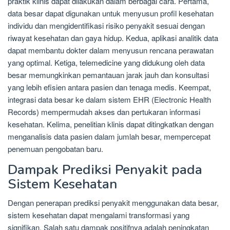
praktik klinis dapat dilakukan dalam berbagai cara. Pertama,
data besar dapat digunakan untuk menyusun profil kesehatan
individu dan mengidentifikasi risiko penyakit sesuai dengan
riwayat kesehatan dan gaya hidup. Kedua, aplikasi analitik data
dapat membantu dokter dalam menyusun rencana perawatan
yang optimal. Ketiga, telemedicine yang didukung oleh data
besar memungkinkan pemantauan jarak jauh dan konsultasi
yang lebih efisien antara pasien dan tenaga medis. Keempat,
integrasi data besar ke dalam sistem EHR (Electronic Health
Records) mempermudah akses dan pertukaran informasi
kesehatan. Kelima, penelitian klinis dapat ditingkatkan dengan
menganalisis data pasien dalam jumlah besar, mempercepat
penemuan pengobatan baru.
Dampak Prediksi Penyakit pada
Sistem Kesehatan
Dengan penerapan prediksi penyakit menggunakan data besar,
sistem kesehatan dapat mengalami transformasi yang
signifikan. Salah satu dampak positifnya adalah peningkatan