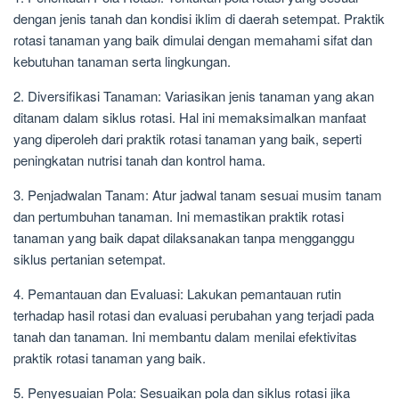
dengan jenis tanah dan kondisi iklim di daerah setempat. Praktik
rotasi tanaman yang baik dimulai dengan memahami sifat dan
kebutuhan tanaman serta lingkungan.
2. Diversifikasi Tanaman: Variasikan jenis tanaman yang akan
ditanam dalam siklus rotasi. Hal ini memaksimalkan manfaat
yang diperoleh dari praktik rotasi tanaman yang baik, seperti
peningkatan nutrisi tanah dan kontrol hama.
3. Penjadwalan Tanam: Atur jadwal tanam sesuai musim tanam
dan pertumbuhan tanaman. Ini memastikan praktik rotasi
tanaman yang baik dapat dilaksanakan tanpa mengganggu
siklus pertanian setempat.
4. Pemantauan dan Evaluasi: Lakukan pemantauan rutin
terhadap hasil rotasi dan evaluasi perubahan yang terjadi pada
tanah dan tanaman. Ini membantu dalam menilai efektivitas
praktik rotasi tanaman yang baik.
5. Penyesuaian Pola: Sesuaikan pola dan siklus rotasi jika