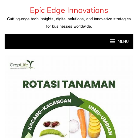
Skip
Epic Edge Innovations
to
content
Cutting-edge tech insights, digital solutions, and innovative strategies
for businesses worldwide.
MENU