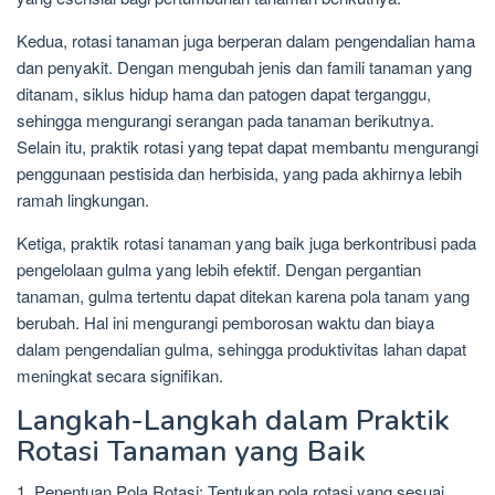
Kedua, rotasi tanaman juga berperan dalam pengendalian hama
dan penyakit. Dengan mengubah jenis dan famili tanaman yang
ditanam, siklus hidup hama dan patogen dapat terganggu,
sehingga mengurangi serangan pada tanaman berikutnya.
Selain itu, praktik rotasi yang tepat dapat membantu mengurangi
penggunaan pestisida dan herbisida, yang pada akhirnya lebih
ramah lingkungan.
Ketiga, praktik rotasi tanaman yang baik juga berkontribusi pada
pengelolaan gulma yang lebih efektif. Dengan pergantian
tanaman, gulma tertentu dapat ditekan karena pola tanam yang
berubah. Hal ini mengurangi pemborosan waktu dan biaya
dalam pengendalian gulma, sehingga produktivitas lahan dapat
meningkat secara signifikan.
Langkah-Langkah dalam Praktik
Rotasi Tanaman yang Baik
1. Penentuan Pola Rotasi: Tentukan pola rotasi yang sesuai