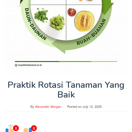
Praktik Rotasi Tanaman Yang
Baik
By
Alexander Morgan
Posted on
July 12, 2025
0
0