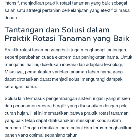
intensif, menjadikan praktik rotasi tanaman yang baik sebagai
salah satu strategi pertanian berkelanjutan yang efektif di masa
depan.
Tantangan dan Solusi dalam
Praktik Rotasi Tanaman yang Baik
Praktik rotasi tanaman yang baik juga menghadapi tantangan,
seperti perubahan cuaca ekstrem dan peningkatan hama. Untuk
mengatasi hal ini, diperlukan inovasi dan adaptasi teknologi.
Misalnya, pemanfaatan varietas tanaman tahan hama yang
dapat dirotasikan dapat menjadi solusi mengurangi dampak
serangan hama.
Solusi lain termasuk pengembangan sistem irigasi yang efisien
dan penanaman secara bergilir yang disesuaikan dengan pola
curah hujan. Hal ini memastikan bahwa praktik rotasi tanaman
yang baik tetap dapat dilaksanakan meskipun kondisi iklim
berubah. Dengan demikian, para petani bisa terus menghasilkan
panen yang optimal sepanjang tahun.