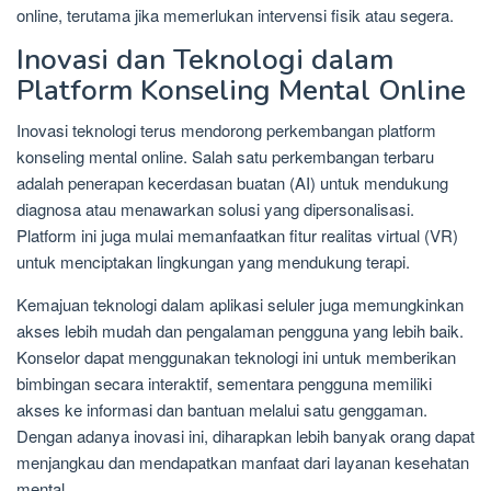
online, terutama jika memerlukan intervensi fisik atau segera.
Inovasi dan Teknologi dalam
Platform Konseling Mental Online
Inovasi teknologi terus mendorong perkembangan platform
konseling mental online. Salah satu perkembangan terbaru
adalah penerapan kecerdasan buatan (AI) untuk mendukung
diagnosa atau menawarkan solusi yang dipersonalisasi.
Platform ini juga mulai memanfaatkan fitur realitas virtual (VR)
untuk menciptakan lingkungan yang mendukung terapi.
Kemajuan teknologi dalam aplikasi seluler juga memungkinkan
akses lebih mudah dan pengalaman pengguna yang lebih baik.
Konselor dapat menggunakan teknologi ini untuk memberikan
bimbingan secara interaktif, sementara pengguna memiliki
akses ke informasi dan bantuan melalui satu genggaman.
Dengan adanya inovasi ini, diharapkan lebih banyak orang dapat
menjangkau dan mendapatkan manfaat dari layanan kesehatan
mental.