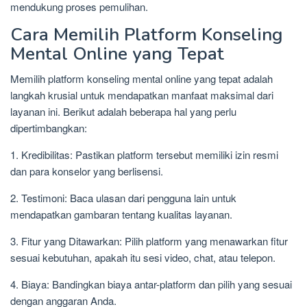
mendukung proses pemulihan.
Cara Memilih Platform Konseling
Mental Online yang Tepat
Memilih platform konseling mental online yang tepat adalah
langkah krusial untuk mendapatkan manfaat maksimal dari
layanan ini. Berikut adalah beberapa hal yang perlu
dipertimbangkan:
1. Kredibilitas: Pastikan platform tersebut memiliki izin resmi
dan para konselor yang berlisensi.
2. Testimoni: Baca ulasan dari pengguna lain untuk
mendapatkan gambaran tentang kualitas layanan.
3. Fitur yang Ditawarkan: Pilih platform yang menawarkan fitur
sesuai kebutuhan, apakah itu sesi video, chat, atau telepon.
4. Biaya: Bandingkan biaya antar-platform dan pilih yang sesuai
dengan anggaran Anda.