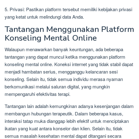
5. Privasi: Pastikan platform tersebut memiliki kebijakan privasi
yang ketat untuk melindungi data Anda.
Tantangan Menggunakan Platform
Konseling Mental Online
Walaupun menawarkan banyak keuntungan, ada beberapa
tantangan yang dapat muncul ketika menggunakan platform
konseling mental online. Koneksi internet yang tidak stabil dapat
menjadi hambatan serius, mengganggu kelancaran sesi
konseling. Selain itu, tidak semua individu merasa nyaman
berkomunikasi melalui saluran digital, yang mungkin
mempengaruhi efektivitas terapi.
Tantangan lain adalah kemungkinan adanya kesenjangan dalam
membangun hubungan terapeutik. Dalam beberapa kasus,
interaksi tatap muka dianggap lebih efektif untuk menciptakan
ikatan yang kuat antara konselor dan klien. Selain itu, tidak
semua masalah kesehatan mental dapat ditangani secara