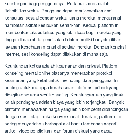
keuntungan bagi penggunanya. Pertama-tama adalah
fleksibilitas waktu. Pengguna dapat menjadwalkan sesi
konsultasi sesuai dengan waktu luang mereka, mengurangi
hambatan akibat kesibukan sehari-hari. Kedua, platform ini
memberikan aksesibilitas yang lebih luas bagi mereka yang
tinggal di daerah terpencil atau tidak memiliki banyak pilihan
layanan kesehatan mental di sekitar mereka. Dengan koneksi
internet, sesi konseling dapat dilakukan di mana saja.
Keuntungan ketiga adalah keamanan dan privasi. Platform
konseling mental online biasanya menerapkan protokol
keamanan yang ketat untuk melindungi data pengguna. Ini
penting untuk menjaga kerahasiaan informasi pribadi yang
dibagikan selama sesi konseling. Keuntungan lain yang tidak
kalah pentingnya adalah biaya yang lebih terjangkau. Banyak
platform menawarkan harga yang lebih kompetitif dibandingkan
dengan sesi tatap muka konvensional. Terakhir, platform ini
sering menyertakan berbagai alat bantu tambahan seperti
artikel, video pendidikan, dan forum diskusi yang dapat