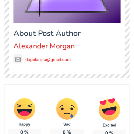
About Post Author
Alexander Morgan
dagelanjitu@gmail.com
Happy
Sad
Excited
0
%
0
%
0
%