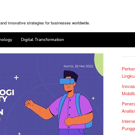
, and innovative strategies for businesses worldwide.
nology
Digital Transformation
Perke
Lingku
Inovas
Mobili
Penera
Analis
Intern
Punggu