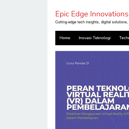
Skip
to
Epic Edge Innovations
content
Cutting-edge tech insights, digital solutions
Home
Inovasi Teknologi
Tech