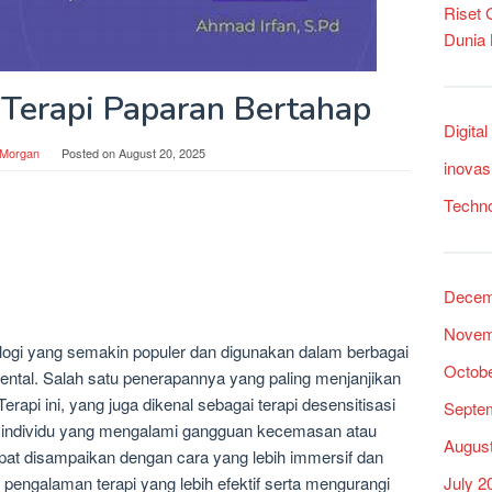
Riset
Dunia
 Terapi Paparan Bertahap
Digita
 Morgan
Posted on
August 20, 2025
inovas
Techn
Decem
Novem
nologi yang semakin populer dan digunakan dalam berbagai
Octob
ental. Salah satu penerapannya yang paling menjanjikan
erapi ini, yang juga dikenal sebagai terapi desensitisasi
Septe
u individu yang mengalami gangguan kecemasan atau
Augus
 dapat disampaikan dengan cara yang lebih immersif dan
July 2
pengalaman terapi yang lebih efektif serta mengurangi