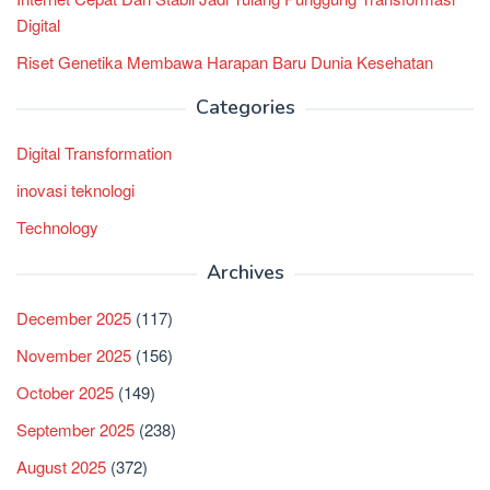
Digital
Riset Genetika Membawa Harapan Baru Dunia Kesehatan
Categories
Digital Transformation
inovasi teknologi
Technology
Archives
December 2025
(117)
November 2025
(156)
October 2025
(149)
September 2025
(238)
August 2025
(372)