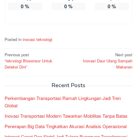
0
%
0
%
0
%
Posted in
inovasi teknologi
Post
Previous post
Next post
“teknologi Biosensor Untuk
Inovasi Daur Ulang Sampah
navigation
Deteksi Dini”
Makanan
Recent Posts
Perkembangan Transportasi Ramah Lingkungan Jadi Tren
Global
Inovasi Transportasi Modern Tawarkan Mobilitas Tanpa Batas
Penerapan Big Data Tingkatkan Akurasi Analisis Operasional
Internet Cepat Dan Stabil Jadi Tulang Punggung Transformasi