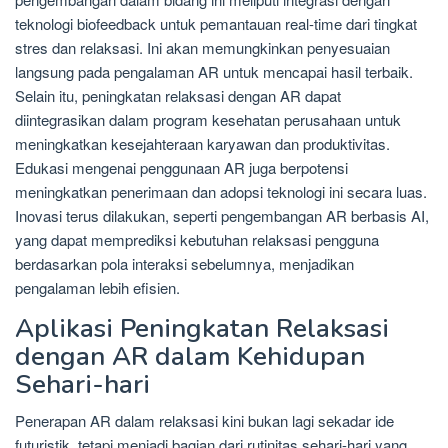
teknologi biofeedback untuk pemantauan real-time dari tingkat
stres dan relaksasi. Ini akan memungkinkan penyesuaian
langsung pada pengalaman AR untuk mencapai hasil terbaik.
Selain itu, peningkatan relaksasi dengan AR dapat
diintegrasikan dalam program kesehatan perusahaan untuk
meningkatkan kesejahteraan karyawan dan produktivitas.
Edukasi mengenai penggunaan AR juga berpotensi
meningkatkan penerimaan dan adopsi teknologi ini secara luas.
Inovasi terus dilakukan, seperti pengembangan AR berbasis AI,
yang dapat memprediksi kebutuhan relaksasi pengguna
berdasarkan pola interaksi sebelumnya, menjadikan
pengalaman lebih efisien.
Aplikasi Peningkatan Relaksasi
dengan AR dalam Kehidupan
Sehari-hari
Penerapan AR dalam relaksasi kini bukan lagi sekadar ide
futuristik, tetapi menjadi bagian dari rutinitas sehari-hari yang