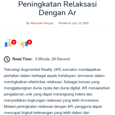
Peningkatan Relaksasi
Dengan Ar
By
Alexander Morgan
Posted on
July 14, 2025
0
0
Read Time:
3 Minute, 29 Second
Teknologi Augmented Reality (AR) semakin mendapatkan
perhatian dalam berbagai aspek kehidupan, termasuk dalam
meningkatkan efektivitas relaksasi. Sebagai inovasi yang
menggabungkan dunia nyata dan dunia digital, AR menawarkan
pengalaman unik yang dapat merangsang indera dan
menyediakan lingkungan relaksasi yang lebih immersive.
Melalui peningkatan relaksasi dengan AR, pengguna dapat
mencapai tingkat ketenangan yang lebih dalam dan