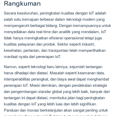
Rangkuman
Secara keseluruhan, peningkatan kualitas dengan IoT adalah
salah satu kemajuan terbesar dalam teknologi modern yang
mempengaruhi berbagai bidang. Dengan kemampuannya untuk
menyediakan data real-time dan analitik yang mendalam, IoT
tidak hanya meningkatkan efisiensi operasional tetapi juga
kualitas pelayanan dan produk. Sektor seperti industri,
kesehatan, pertanian, dan transportasi telah memperlihatkan
manfaat nyata dari penerapan IoT.
Namun, seperti teknologi baru lainnya, sejumlah tantangan
harus dihadapi dan diatasi. Masalah seperti keamanan data,
interoperabilitas perangkat, dan biaya awal dapat menghambat
penerapan IoT. Meski demikian, dengan pendekatan strategis
dan pengembangan standar global yang lebih baik, banyak dari
tantangan ini dapat diatasi, membuka jalan bagi peningkatan
kualitas dengan IoT yang lebih luas dan lebih signifikan.
Panduan dan inovasi berkelanjutan akan sangat penting untuk