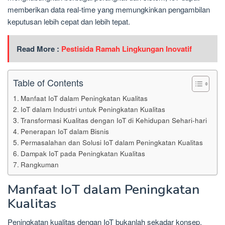
memberikan data real-time yang memungkinkan pengambilan
keputusan lebih cepat dan lebih tepat.
Read More :
Pestisida Ramah Lingkungan Inovatif
Table of Contents
Manfaat IoT dalam Peningkatan Kualitas
IoT dalam Industri untuk Peningkatan Kualitas
Transformasi Kualitas dengan IoT di Kehidupan Sehari-hari
Penerapan IoT dalam Bisnis
Permasalahan dan Solusi IoT dalam Peningkatan Kualitas
Dampak IoT pada Peningkatan Kualitas
Rangkuman
Manfaat IoT dalam Peningkatan
Kualitas
Peningkatan kualitas dengan IoT bukanlah sekadar konsep,