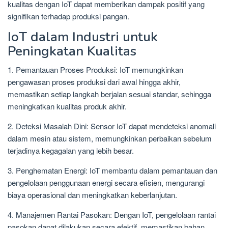
kualitas dengan IoT dapat memberikan dampak positif yang
signifikan terhadap produksi pangan.
IoT dalam Industri untuk
Peningkatan Kualitas
1. Pemantauan Proses Produksi: IoT memungkinkan
pengawasan proses produksi dari awal hingga akhir,
memastikan setiap langkah berjalan sesuai standar, sehingga
meningkatkan kualitas produk akhir.
2. Deteksi Masalah Dini: Sensor IoT dapat mendeteksi anomali
dalam mesin atau sistem, memungkinkan perbaikan sebelum
terjadinya kegagalan yang lebih besar.
3. Penghematan Energi: IoT membantu dalam pemantauan dan
pengelolaan penggunaan energi secara efisien, mengurangi
biaya operasional dan meningkatkan keberlanjutan.
4. Manajemen Rantai Pasokan: Dengan IoT, pengelolaan rantai
pasokan dapat dilakukan secara efektif, memastikan bahan