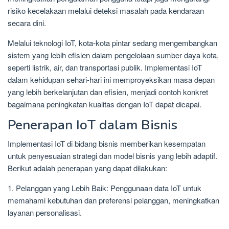
risiko kecelakaan melalui deteksi masalah pada kendaraan
secara dini.
Melalui teknologi IoT, kota-kota pintar sedang mengembangkan
sistem yang lebih efisien dalam pengelolaan sumber daya kota,
seperti listrik, air, dan transportasi publik. Implementasi IoT
dalam kehidupan sehari-hari ini memproyeksikan masa depan
yang lebih berkelanjutan dan efisien, menjadi contoh konkret
bagaimana peningkatan kualitas dengan IoT dapat dicapai.
Penerapan IoT dalam Bisnis
Implementasi IoT di bidang bisnis memberikan kesempatan
untuk penyesuaian strategi dan model bisnis yang lebih adaptif.
Berikut adalah penerapan yang dapat dilakukan:
1. Pelanggan yang Lebih Baik: Penggunaan data IoT untuk
memahami kebutuhan dan preferensi pelanggan, meningkatkan
layanan personalisasi.