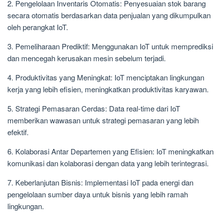
2. Pengelolaan Inventaris Otomatis: Penyesuaian stok barang
secara otomatis berdasarkan data penjualan yang dikumpulkan
oleh perangkat IoT.
3. Pemeliharaan Prediktif: Menggunakan IoT untuk memprediksi
dan mencegah kerusakan mesin sebelum terjadi.
4. Produktivitas yang Meningkat: IoT menciptakan lingkungan
kerja yang lebih efisien, meningkatkan produktivitas karyawan.
5. Strategi Pemasaran Cerdas: Data real-time dari IoT
memberikan wawasan untuk strategi pemasaran yang lebih
efektif.
6. Kolaborasi Antar Departemen yang Efisien: IoT meningkatkan
komunikasi dan kolaborasi dengan data yang lebih terintegrasi.
7. Keberlanjutan Bisnis: Implementasi IoT pada energi dan
pengelolaan sumber daya untuk bisnis yang lebih ramah
lingkungan.