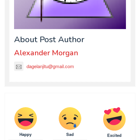
About Post Author
Alexander Morgan
dagelanjitu@gmail.com
Happy
Sad
Excited