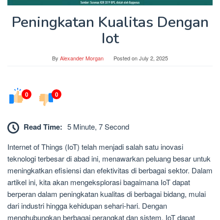
Peningkatan Kualitas Dengan
Iot
By
Alexander Morgan
Posted on
July 2, 2025
0
0
Read Time:
5 Minute, 7 Second
Internet of Things (IoT) telah menjadi salah satu inovasi
teknologi terbesar di abad ini, menawarkan peluang besar untuk
meningkatkan efisiensi dan efektivitas di berbagai sektor. Dalam
artikel ini, kita akan mengeksplorasi bagaimana IoT dapat
berperan dalam peningkatan kualitas di berbagai bidang, mulai
dari industri hingga kehidupan sehari-hari. Dengan
menghubungkan berbagai perangkat dan sistem, IoT dapat