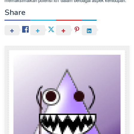
memaksimalkan potensi IoT dalam berbagai aspek kehidupan.
Share