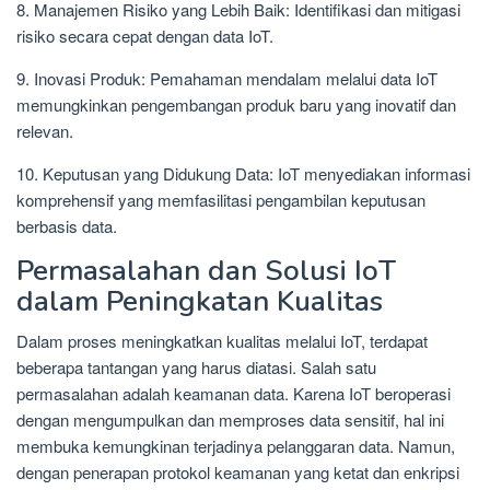
8. Manajemen Risiko yang Lebih Baik: Identifikasi dan mitigasi
risiko secara cepat dengan data IoT.
9. Inovasi Produk: Pemahaman mendalam melalui data IoT
memungkinkan pengembangan produk baru yang inovatif dan
relevan.
10. Keputusan yang Didukung Data: IoT menyediakan informasi
komprehensif yang memfasilitasi pengambilan keputusan
berbasis data.
Permasalahan dan Solusi IoT
dalam Peningkatan Kualitas
Dalam proses meningkatkan kualitas melalui IoT, terdapat
beberapa tantangan yang harus diatasi. Salah satu
permasalahan adalah keamanan data. Karena IoT beroperasi
dengan mengumpulkan dan memproses data sensitif, hal ini
membuka kemungkinan terjadinya pelanggaran data. Namun,
dengan penerapan protokol keamanan yang ketat dan enkripsi