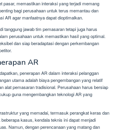
t pasar, memastikan interaksi yang terjadi memang
enting bagi perusahaan untuk terus memantau dan
si AR agar manfaatnya dapat dioptimalkan.
di tanggung jawab tim pemasaran tetapi juga harus
alam perusahaan untuk memastikan hasil yang optimal.
eksibel dan siap beradaptasi dengan perkembangan
etitor.
nerapan AR
dapatkan, penerapan AR dalam interaksi pelanggan
tangan utama adalah biaya pengembangan yang relatif
gan alat pemasaran tradisional. Perusahaan harus bersiap
 cukup guna mengembangkan teknologi AR yang
nfrastruktur yang memadai, termasuk perangkat keras dan
 beberapa kasus, kendala teknis ini dapat menjadi
luas. Namun, dengan perencanaan yang matang dan