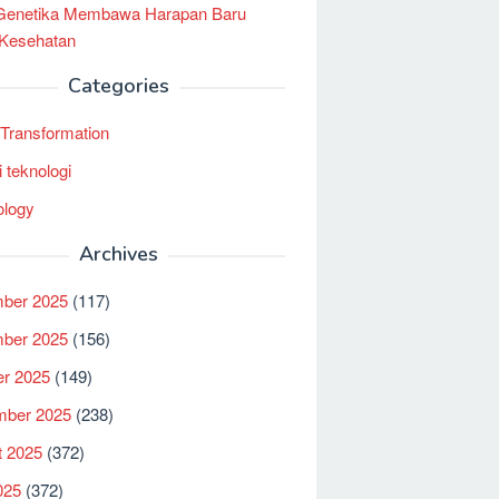
 Genetika Membawa Harapan Baru
 Kesehatan
Categories
l Transformation
i teknologi
ology
Archives
ber 2025
(117)
ber 2025
(156)
er 2025
(149)
mber 2025
(238)
t 2025
(372)
025
(372)