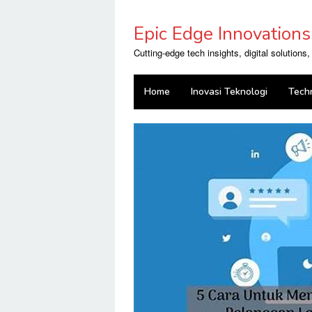
Skip
to
Epic Edge Innovations
content
Cutting-edge tech insights, digital solutions
Home
Inovasi Teknologi
Tech