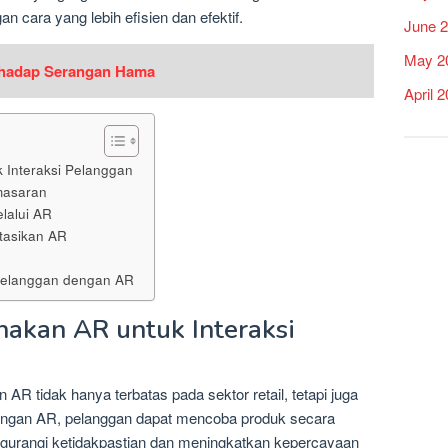
n cara yang lebih efisien dan efektif.
June 
May 2
erhadap Serangan Hama
April 
Interaksi Pelanggan
masaran
lalui AR
tasikan AR
Pelanggan dengan AR
kan AR untuk Interaksi
AR tidak hanya terbatas pada sektor retail, tetapi juga
 Dengan AR, pelanggan dapat mencoba produk secara
gurangi ketidakpastian dan meningkatkan kepercayaan