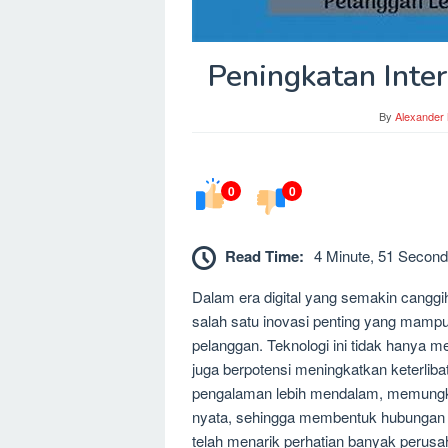
Peningkatan Inte
By
Alexander
0
0
Read Time:
4 Minute, 51 Second
Dalam era digital yang semakin canggih
salah satu inovasi penting yang mamp
pelanggan. Teknologi ini tidak hanya 
juga berpotensi meningkatkan keterli
pengalaman lebih mendalam, memungki
nyata, sehingga membentuk hubungan l
telah menarik perhatian banyak perus