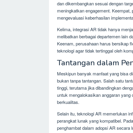
dan dikembangkan sesuai dengan targe
meningkatkan engagement. Keempat, p
mengevaluasi keberhasilan implementa
Kelima, integrasi AR tidak hanya menja
melibatkan berbagai departemen lain d
Keenam, perusahaan harus bersikap fl
teknologi agar tidak tertinggal oleh komp
Tantangan dalam Pe
Meskipun banyak manfaat yang bisa di
bukan tanpa tantangan. Salah satu tan
tinggi, terutama jika dibandingkan den
untuk mengalokasikan anggaran yang
berkualitas.
Selain itu, teknologi AR memerlukan i
perangkat lunak yang kompatibel. Pada
penghambat dalam adopsi AR secara 