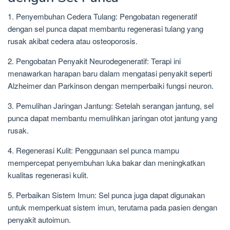
1. Penyembuhan Cedera Tulang: Pengobatan regeneratif
dengan sel punca dapat membantu regenerasi tulang yang
rusak akibat cedera atau osteoporosis.
2. Pengobatan Penyakit Neurodegeneratif: Terapi ini
menawarkan harapan baru dalam mengatasi penyakit seperti
Alzheimer dan Parkinson dengan memperbaiki fungsi neuron.
3. Pemulihan Jaringan Jantung: Setelah serangan jantung, sel
punca dapat membantu memulihkan jaringan otot jantung yang
rusak.
4. Regenerasi Kulit: Penggunaan sel punca mampu
mempercepat penyembuhan luka bakar dan meningkatkan
kualitas regenerasi kulit.
5. Perbaikan Sistem Imun: Sel punca juga dapat digunakan
untuk memperkuat sistem imun, terutama pada pasien dengan
penyakit autoimun.