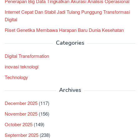
Penerapan Big Data Tingkatkan Akurasi Analisis Operasional
Internet Cepat Dan Stabil Jadi Tulang Punggung Transformasi
Digital
Riset Genetika Membawa Harapan Baru Dunia Kesehatan
Categories
Digital Transformation
inovasi teknologi
Technology
Archives
December 2025
(117)
November 2025
(156)
October 2025
(149)
September 2025
(238)