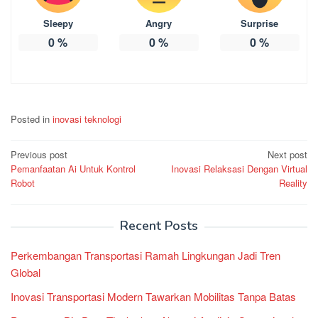
Sleepy
Angry
Surprise
0
%
0
%
0
%
Posted in
inovasi teknologi
Post
Previous post
Next post
Pemanfaatan Ai Untuk Kontrol
Inovasi Relaksasi Dengan Virtual
navigation
Robot
Reality
Recent Posts
Perkembangan Transportasi Ramah Lingkungan Jadi Tren
Global
Inovasi Transportasi Modern Tawarkan Mobilitas Tanpa Batas