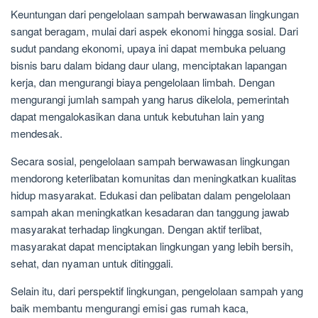
Keuntungan dari pengelolaan sampah berwawasan lingkungan
sangat beragam, mulai dari aspek ekonomi hingga sosial. Dari
sudut pandang ekonomi, upaya ini dapat membuka peluang
bisnis baru dalam bidang daur ulang, menciptakan lapangan
kerja, dan mengurangi biaya pengelolaan limbah. Dengan
mengurangi jumlah sampah yang harus dikelola, pemerintah
dapat mengalokasikan dana untuk kebutuhan lain yang
mendesak.
Secara sosial, pengelolaan sampah berwawasan lingkungan
mendorong keterlibatan komunitas dan meningkatkan kualitas
hidup masyarakat. Edukasi dan pelibatan dalam pengelolaan
sampah akan meningkatkan kesadaran dan tanggung jawab
masyarakat terhadap lingkungan. Dengan aktif terlibat,
masyarakat dapat menciptakan lingkungan yang lebih bersih,
sehat, dan nyaman untuk ditinggali.
Selain itu, dari perspektif lingkungan, pengelolaan sampah yang
baik membantu mengurangi emisi gas rumah kaca,