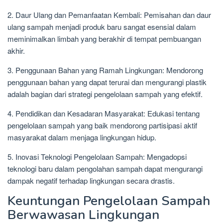
2. Daur Ulang dan Pemanfaatan Kembali: Pemisahan dan daur
ulang sampah menjadi produk baru sangat esensial dalam
meminimalkan limbah yang berakhir di tempat pembuangan
akhir.
3. Penggunaan Bahan yang Ramah Lingkungan: Mendorong
penggunaan bahan yang dapat terurai dan mengurangi plastik
adalah bagian dari strategi pengelolaan sampah yang efektif.
4. Pendidikan dan Kesadaran Masyarakat: Edukasi tentang
pengelolaan sampah yang baik mendorong partisipasi aktif
masyarakat dalam menjaga lingkungan hidup.
5. Inovasi Teknologi Pengelolaan Sampah: Mengadopsi
teknologi baru dalam pengolahan sampah dapat mengurangi
dampak negatif terhadap lingkungan secara drastis.
Keuntungan Pengelolaan Sampah
Berwawasan Lingkungan