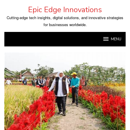
Skip
Epic Edge Innovations
to
content
Cutting-edge tech insights, digital solutions, and innovative strategies
for businesses worldwide.
MENU