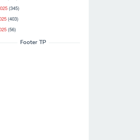
2025
(345)
025
(403)
2025
(56)
Footer TP