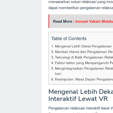
menawarkan solusi relaksasi yang inovat
dapat memberikan pengalaman relaksasi
Read More :
Inovasi Vaksin Melal
Table of Contents
Mengenal Lebih Dekat Pengalaman R
Manfaat Utama dari Pengalaman Rela
Teknologi di Balik Pengalaman Relak
Faktor-faktor yang Mempengaruhi Pe
Mengintegrasikan Pengalaman Relak
hari
Kesimpulan: Masa Depan Pengalaman
Mengenal Lebih Deka
Interaktif Lewat VR
Pengalaman relaksasi interaktif lewat 