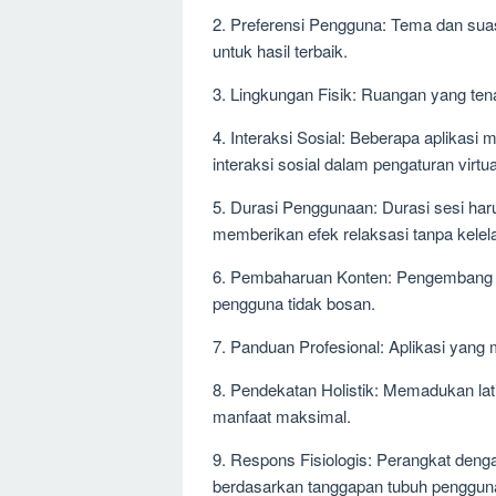
2. Preferensi Pengguna: Tema dan suasa
untuk hasil terbaik.
3. Lingkungan Fisik: Ruangan yang ten
4. Interaksi Sosial: Beberapa aplikas
interaksi sosial dalam pengaturan virtua
5. Durasi Penggunaan: Durasi sesi haru
memberikan efek relaksasi tanpa kelel
6. Pembaharuan Konten: Pengembang 
pengguna tidak bosan.
7. Panduan Profesional: Aplikasi yang m
8. Pendekatan Holistik: Memadukan lat
manfaat maksimal.
9. Respons Fisiologis: Perangkat deng
berdasarkan tanggapan tubuh penggun