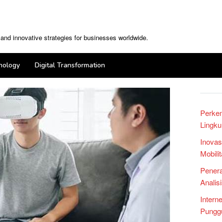
, and innovative strategies for businesses worldwide.
nology
Digital Transformation
Perke
Lingku
Inovas
Mobili
Penera
Analis
Intern
Punggu