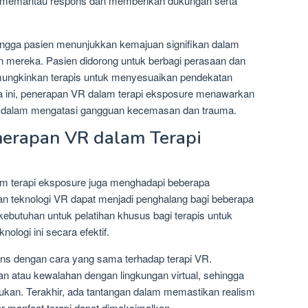
is memantau respons dan memberikan dukungan serta
hingga pasien menunjukkan kemajuan signifikan dalam
 mereka. Pasien didorong untuk berbagi perasaan dan
ungkinkan terapis untuk menyesuaikan pendekatan
ra ini, penerapan VR dalam terapi eksposure menawarkan
tif dalam mengatasi gangguan kecemasan dan trauma.
erapan VR dalam Terapi
m terapi eksposure juga menghadapi beberapa
an teknologi VR dapat menjadi penghalang bagi beberapa
a kebutuhan untuk pelatihan khusus bagi terapis untuk
logi ini secara efektif.
ons dengan cara yang sama terhadap terapi VR.
 atau kewalahan dengan lingkungan virtual, sehingga
rlukan. Terakhir, ada tantangan dalam memastikan realism
ar manfaat terapi dapat dimaksimalkan.