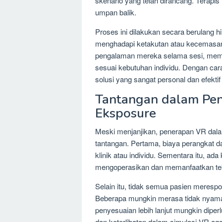
skenario yang telah dirancang. Terap
umpan balik.
Proses ini dilakukan secara berulang 
menghadapi ketakutan atau kecemasan
pengalaman mereka selama sesi, mem
sesuai kebutuhan individu. Dengan ca
solusi yang sangat personal dan efek
Tantangan dalam Pen
Eksposure
Meski menjanjikan, penerapan VR dala
tantangan. Pertama, biaya perangkat d
klinik atau individu. Sementara itu, ad
mengoperasikan dan memanfaatkan tekno
Selain itu, tidak semua pasien meresp
Beberapa mungkin merasa tidak nyaman
penyesuaian lebih lanjut mungkin dipe
dan keterlibatan dalam simulasi VR ag