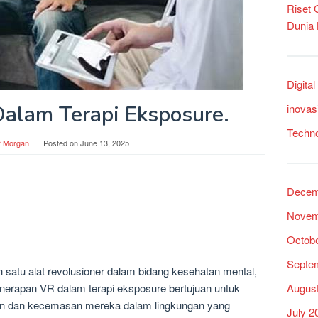
Riset
Dunia
Digita
Dalam Terapi Eksposure.
inovas
Techn
r Morgan
Posted on
June 13, 2025
Decem
Novem
Octob
Septe
ah satu alat revolusioner dalam bidang kesehatan mental,
Augus
nerapan VR dalam terapi eksposure bertujuan untuk
an dan kecemasan mereka dalam lingkungan yang
July 2