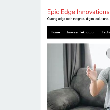
Skip
to
Epic Edge Innovations
content
Cutting-edge tech insights, digital solutions
Home
Inovasi Teknologi
Tech