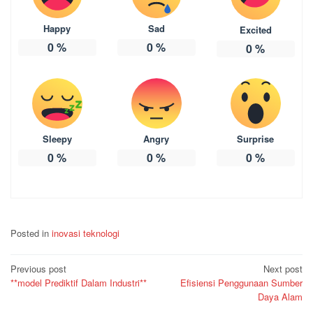
Happy
Sad
Excited
0
%
0
%
0
%
Sleepy
Angry
Surprise
0
%
0
%
0
%
Posted in
inovasi teknologi
Post
Previous post
Next post
**model Prediktif Dalam Industri**
Efisiensi Penggunaan Sumber
navigation
Daya Alam