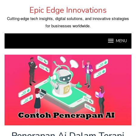
Skip
Epic Edge Innovations
to
content
Cutting-edge tech insights, digital solutions, and innovative strategies
for businesses worldwide.
MENU
Penerapan Ai Dalam Terapi