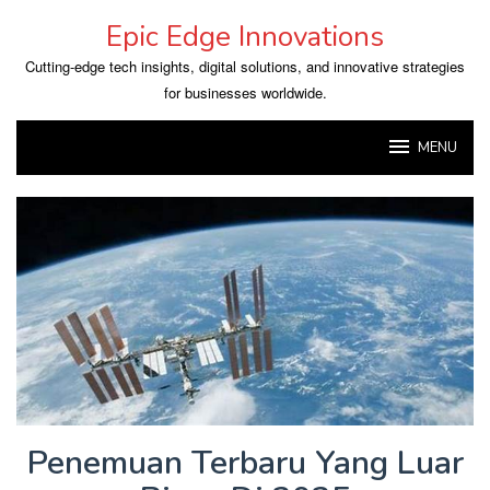
Skip
Epic Edge Innovations
to
content
Cutting-edge tech insights, digital solutions, and innovative strategies
for businesses worldwide.
MENU
Penemuan Terbaru Yang Luar