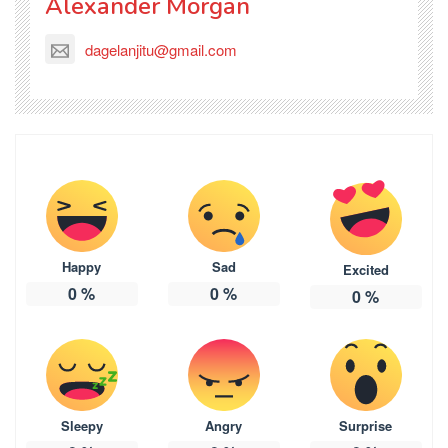
Alexander Morgan
dagelanjitu@gmail.com
Happy
Sad
Excited
0
%
0
%
0
%
Sleepy
Angry
Surprise