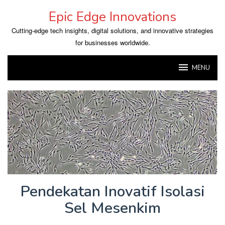
Skip
Epic Edge Innovations
to
content
Cutting-edge tech insights, digital solutions, and innovative strategies
for businesses worldwide.
MENU
Pendekatan Inovatif Isolasi
Sel Mesenkim