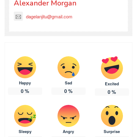
Alexander Morgan
dagelanjitu@gmail.com
Happy
Sad
Excited
0
%
0
%
0
%
Sleepy
Angry
Surprise