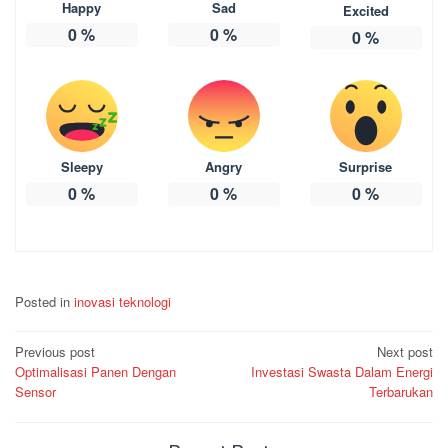
Happy
Sad
Excited
0
%
0
%
0
%
Sleepy
Angry
Surprise
0
%
0
%
0
%
Posted in
inovasi teknologi
Post
Previous post
Next post
Optimalisasi Panen Dengan
Investasi Swasta Dalam Energi
navigation
Sensor
Terbarukan