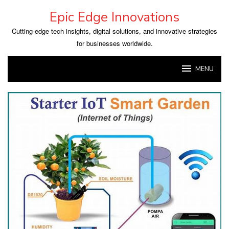
Skip
Epic Edge Innovations
to
content
Cutting-edge tech insights, digital solutions, and innovative strategies
for businesses worldwide.
MENU