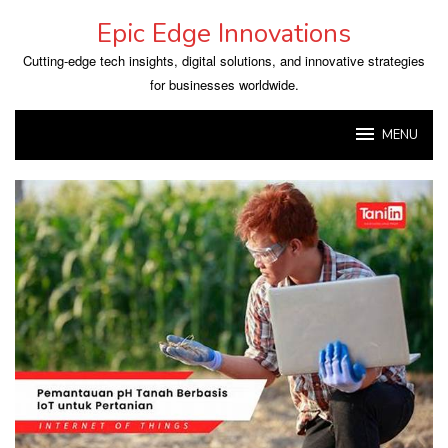
Skip
Epic Edge Innovations
to
content
Cutting-edge tech insights, digital solutions, and innovative strategies
for businesses worldwide.
MENU