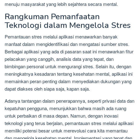
menuju masyarakat yang lebih sejahtera secara mental.
Rangkuman Pemanfaatan
Teknologi dalam Mengelola Stres
Pemantauan stres melalui aplikasi menawarkan banyak
manfaat dalam mengidentifikasi dan mengatasi sumber stres.
Berbagai aplikasi yang ada di pasaran saat ini menawarkan fitur
pelacakan yang canggih, analisis data yang tepat, dan
bimbingan personal untuk mengurangi stres. Selain itu, dengan
meningkatnya kesadaran tentang kesehatan mental, aplikasi ini
memainkan peran penting dalam menyediakan dukungan yang
dapat diakses oleh siapa saja, kapan saja.
Adanya tantangan dalam penerapannya, seperti privasi data dan
kepatuhan pengguna, menunjukkan bahwa masih ada ruang
untuk perbaikan di masa depan. Namun, dengan inovasi
teknologi yang terus berjalan, pemantauan stres melalui aplikasi
memiliki potensi besar untuk merevolusi cara kita memantau
dan mengelola kesehatan mental. Implementasi yang tepat dan