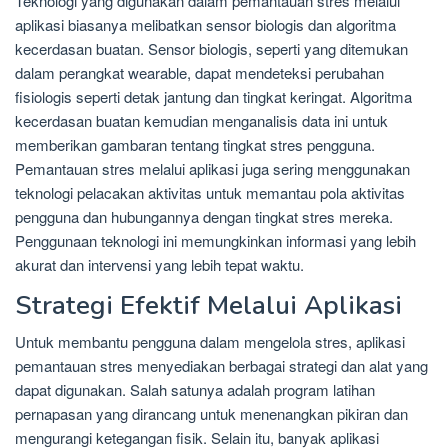
Teknologi yang digunakan dalam pemantauan stres melalui
aplikasi biasanya melibatkan sensor biologis dan algoritma
kecerdasan buatan. Sensor biologis, seperti yang ditemukan
dalam perangkat wearable, dapat mendeteksi perubahan
fisiologis seperti detak jantung dan tingkat keringat. Algoritma
kecerdasan buatan kemudian menganalisis data ini untuk
memberikan gambaran tentang tingkat stres pengguna.
Pemantauan stres melalui aplikasi juga sering menggunakan
teknologi pelacakan aktivitas untuk memantau pola aktivitas
pengguna dan hubungannya dengan tingkat stres mereka.
Penggunaan teknologi ini memungkinkan informasi yang lebih
akurat dan intervensi yang lebih tepat waktu.
Strategi Efektif Melalui Aplikasi
Untuk membantu pengguna dalam mengelola stres, aplikasi
pemantauan stres menyediakan berbagai strategi dan alat yang
dapat digunakan. Salah satunya adalah program latihan
pernapasan yang dirancang untuk menenangkan pikiran dan
mengurangi ketegangan fisik. Selain itu, banyak aplikasi