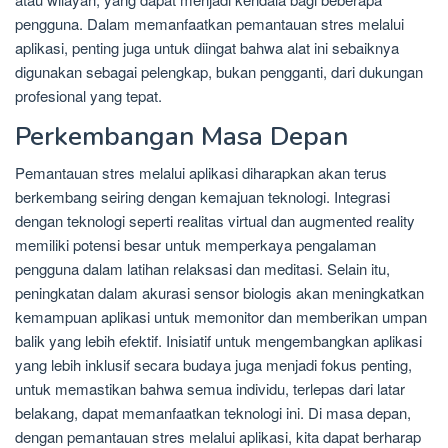
pengguna. Dalam memanfaatkan pemantauan stres melalui
aplikasi, penting juga untuk diingat bahwa alat ini sebaiknya
digunakan sebagai pelengkap, bukan pengganti, dari dukungan
profesional yang tepat.
Perkembangan Masa Depan
Pemantauan stres melalui aplikasi diharapkan akan terus
berkembang seiring dengan kemajuan teknologi. Integrasi
dengan teknologi seperti realitas virtual dan augmented reality
memiliki potensi besar untuk memperkaya pengalaman
pengguna dalam latihan relaksasi dan meditasi. Selain itu,
peningkatan dalam akurasi sensor biologis akan meningkatkan
kemampuan aplikasi untuk memonitor dan memberikan umpan
balik yang lebih efektif. Inisiatif untuk mengembangkan aplikasi
yang lebih inklusif secara budaya juga menjadi fokus penting,
untuk memastikan bahwa semua individu, terlepas dari latar
belakang, dapat memanfaatkan teknologi ini. Di masa depan,
dengan pemantauan stres melalui aplikasi, kita dapat berharap