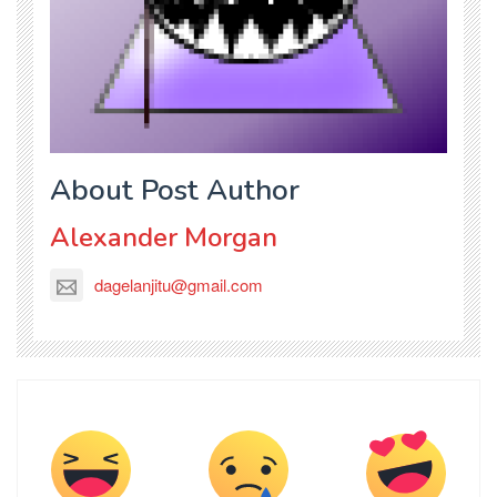
About Post Author
Alexander Morgan
dagelanjitu@gmail.com