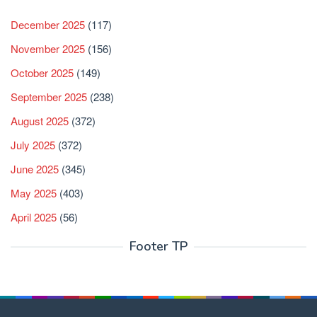
December 2025
(117)
November 2025
(156)
October 2025
(149)
September 2025
(238)
August 2025
(372)
July 2025
(372)
June 2025
(345)
May 2025
(403)
April 2025
(56)
Footer TP