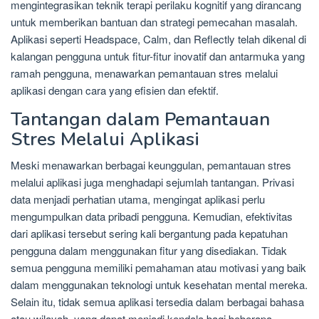
mengintegrasikan teknik terapi perilaku kognitif yang dirancang
untuk memberikan bantuan dan strategi pemecahan masalah.
Aplikasi seperti Headspace, Calm, dan Reflectly telah dikenal di
kalangan pengguna untuk fitur-fitur inovatif dan antarmuka yang
ramah pengguna, menawarkan pemantauan stres melalui
aplikasi dengan cara yang efisien dan efektif.
Tantangan dalam Pemantauan
Stres Melalui Aplikasi
Meski menawarkan berbagai keunggulan, pemantauan stres
melalui aplikasi juga menghadapi sejumlah tantangan. Privasi
data menjadi perhatian utama, mengingat aplikasi perlu
mengumpulkan data pribadi pengguna. Kemudian, efektivitas
dari aplikasi tersebut sering kali bergantung pada kepatuhan
pengguna dalam menggunakan fitur yang disediakan. Tidak
semua pengguna memiliki pemahaman atau motivasi yang baik
dalam menggunakan teknologi untuk kesehatan mental mereka.
Selain itu, tidak semua aplikasi tersedia dalam berbagai bahasa
atau wilayah, yang dapat menjadi kendala bagi beberapa